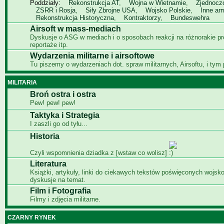
Poddziały:
Rekonstrukcja AT
,
Wojna w Wietnamie
,
Zjednocz
ZSRR i Rosja
,
Siły Zbrojne USA
,
Wojsko Polskie
,
Inne ar
Rekonstrukcja Historyczna
,
Kontraktorzy
,
Bundeswehra
Airsoft w mass-mediach
Dyskusje o ASG w mediach i o sposobach reakcji na różnorakie p
reportaże itp.
Wydarzenia militarne i airsoftowe
Tu piszemy o wydarzeniach dot. spraw militarnych, Airsoftu, i tym
MILITARIA
Broń ostra i ostra
Pew! pew! pew!
Taktyka i Strategia
I zaszli go od tyłu...
Historia
Czyli wspomnienia dziadka z [wstaw co wolisz]
Literatura
Książki, artykuły, linki do ciekawych tekstów poświęconych wojsko
dyskusje na temat.
Film i Fotografia
Filmy i zdjęcia militarne.
CZARNY RYNEK