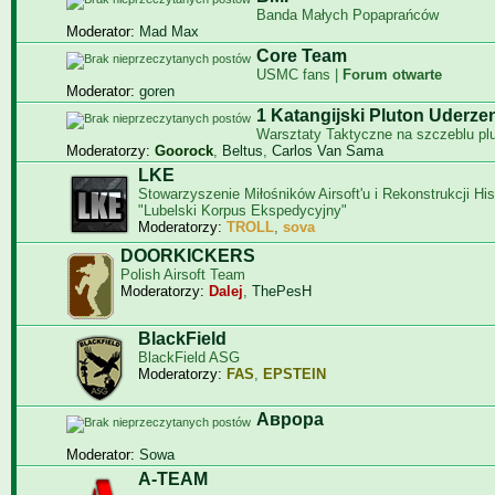
Banda Małych Popaprańców
Moderator:
Mad Max
Core Team
USMC fans |
Forum otwarte
Moderator:
goren
1 Katangijski Pluton Uderze
Warsztaty Taktyczne na szczeblu pl
Moderatorzy:
Goorock
,
Beltus
,
Carlos Van Sama
LKE
Stowarzyszenie Miłośników Airsoft'u i Rekonstrukcji Hi
"Lubelski Korpus Ekspedycyjny"
Moderatorzy:
TROLL
,
sova
DOORKICKERS
Polish Airsoft Team
Moderatorzy:
Dalej
,
ThePesH
BlackField
BlackField ASG
Moderatorzy:
FAS
,
EPSTEIN
Aврора
Moderator:
Sowa
A-TEAM