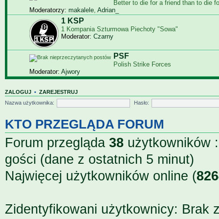
Bet­ter to die for a friend than to die f
Moderatorzy:
makalele
,
Adrian_
1 KSP
1 Kompania Szturmowa Piechoty "Sowa"
Moderator:
Czarny
PSF
Polish Strike Forces
Moderator:
Ajwory
ZALOGUJ
•
ZAREJESTRUJ
Nazwa użytkownika:
Hasło:
KTO PRZEGLĄDA FORUM
Forum przegląda
38
użytkowników ::
gości (dane z ostatnich 5 minut)
Najwięcej użytkowników online (
826
Zidentyfikowani użytkownicy: Brak