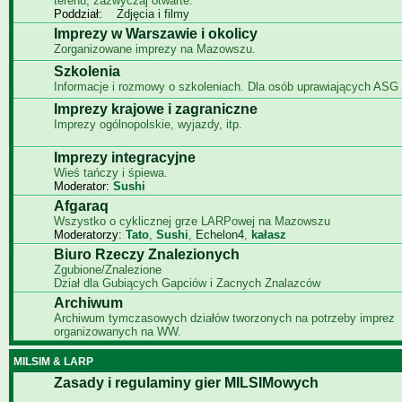
terenu, zazwyczaj otwarte.
Poddział:
Zdjęcia i filmy
Imprezy w Warszawie i okolicy
Zorganizowane imprezy na Mazowszu.
Szkolenia
Informacje i rozmowy o szkoleniach. Dla osób uprawiających ASG i
Imprezy krajowe i zagraniczne
Imprezy ogólnopolskie, wyjazdy, itp.
Imprezy integracyjne
Wieś tańczy i śpiewa.
Moderator:
Sushi
Afgaraq
Wszystko o cyklicznej grze LARPowej na Mazowszu
Moderatorzy:
Tato
,
Sushi
,
Echelon4
,
kałasz
Biuro Rzeczy Znalezionych
Zgubione/Znalezione
Dział dla Gubiących Gapciów i Zacnych Znalazców
Archiwum
Archiwum tymczasowych działów tworzonych na potrzeby imprez
organizowanych na WW.
MILSIM & LARP
Zasady i regulaminy gier MILSIMowych