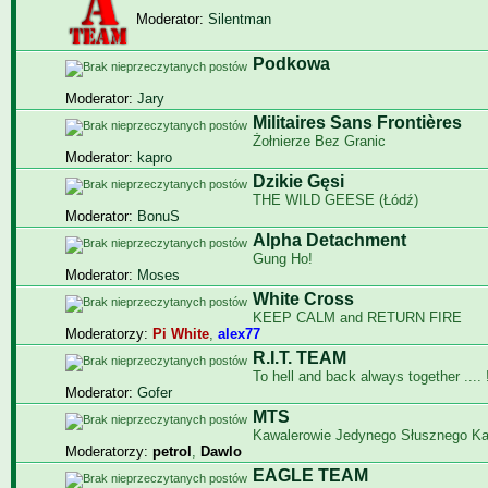
Moderator:
Silentman
Podkowa
Moderator:
Jary
Militaires Sans Frontières
Żołnierze Bez Granic
Moderator:
kapro
Dzikie Gęsi
THE WILD GEESE (Łódź)
Moderator:
BonuS
Alpha Detachment
Gung Ho!
Moderator:
Moses
White Cross
KEEP CALM and RETURN FIRE
Moderatorzy:
Pi White
,
alex77
R.I.T. TEAM
To hell and back always together .... !
Moderator:
Gofer
MTS
Kawalerowie Jedynego Słusznego K
Moderatorzy:
petrol
,
Dawlo
EAGLE TEAM