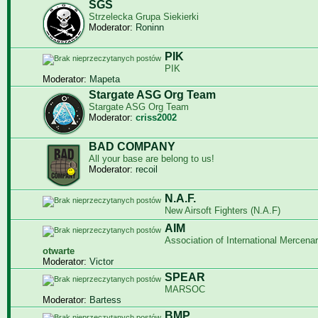
SGS
Strzelecka Grupa Siekierki
Moderator:
Roninn
PIK
PIK
Moderator:
Mapeta
Stargate ASG Org Team
Stargate ASG Org Team
Moderator:
criss2002
BAD COMPANY
All your base are belong to us!
Moderator:
recoil
N.A.F.
New Airsoft Fighters (N.A.F)
AIM
Association of International Mercenar
otwarte
Moderator:
Victor
SPEAR
MARSOC
Moderator:
Bartess
BMP