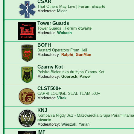
CSAR
That Others May Live |
Forum otwarte
Moderator:
Mider
Tower Guards
Tower Guards |
Forum otwarte
Moderator:
Wokash
BOFH
Bastard Operators From Hell
Moderatorzy:
Ralphi
,
GunMan
Czarny Kot
Polsko-Białoruska drużyna Czarny Kot
Moderatorzy:
Goorock
,
Paweł
CLST500+
CAPRI LOUNGE SEAL TEAM 500+
Moderator:
Vitek
KNJ
Kompania Nigdy Już - Mazowiecka Grupa Paramilitarna
otwarte
Moderatorzy:
Wieszak
,
Yarlan
IMF