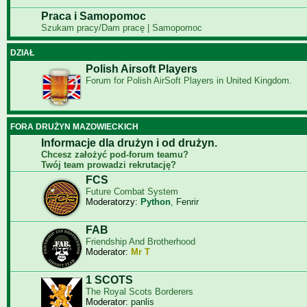
Praca i Samopomoc
Szukam pracy/Dam pracę | Samopomoc
DZIAŁ
Polish Airsoft Players
Forum for Polish AirSoft Players in United Kingdom.
FORA DRUŻYN MAZOWIECKICH
Informacje dla drużyn i od drużyn.
Chcesz założyć pod-forum teamu?
Twój team prowadzi rekrutację?
FCS
Future Combat System
Moderatorzy:
Python
,
Fenrir
FAB
Friendship And Brotherhood
Moderator:
Mr T
1 SCOTS
The Royal Scots Borderers
Moderator:
panlis