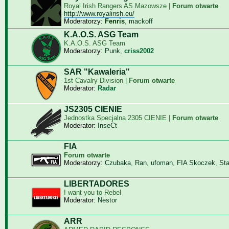
Royal Irish Rangers AS Mazowsze |
Forum otwarte
http://www.royalirish.eu/
Moderatorzy:
Fenris
,
mackoff
K.A.O.S. ASG Team
K.A.O.S. ASG Team
Moderatorzy:
Punk
,
criss2002
SAR "Kawaleria"
1st Cavalry Division |
Forum otwarte
Moderator:
Radar
JS2305 CIENIE
Jednostka Specjalna 2305 CIENIE |
Forum otwarte
Moderator:
InseCt
FIA
Forum otwarte
Moderatorzy:
Czubaka
,
Ran
,
ufoman
,
FIA Skoczek
,
St
LIBERTADORES
I want you to Rebel
Moderator:
Nestor
ARR