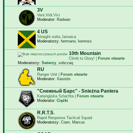
3V
Veni,Vidi,Vici
Moderator:
Radwan
4 US
Straight outta Jamaica
Moderatorzy:
hermano
,
kenross
10th Mountain
Climb to Glory! |
Forum otwarte
Moderatorzy:
Swierzy
,
sobczaq
RU
Ranger Unit |
Forum otwarte
Moderator:
Xasistis
"Снежный Барс" - Snieżna Pantera
Katangijska Szlachta |
Forum otwarte
Moderator:
Ciężki
R.R.T.S.
Rapid Response Tactical Squad
Moderatorzy:
Coen
,
Marcus