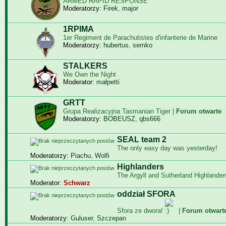
ARMED RAPID RESPONSE
Moderatorzy:
Firek
,
major
1RPIMA
1er Regiment de Parachutistes d'infanterie de Marine
Moderatorzy:
hubertus
,
semko
STALKERS
We Own the Night
Moderator:
małpetti
GRTT
Grupa Realizacyjna Tasmanian Tiger |
Forum otwarte
Moderatorzy:
BOBEUSZ
,
qbs666
SEAL team 2
The only easy day was yesterday!
Moderatorzy:
Piachu
,
Wolfi
Highlanders
The Argyll and Sutherland Highlander
Moderator:
Schwarz
oddział SFORA
Sfora ze dwora!
|
Forum otwart
Moderatorzy:
Guluser
,
Szczepan