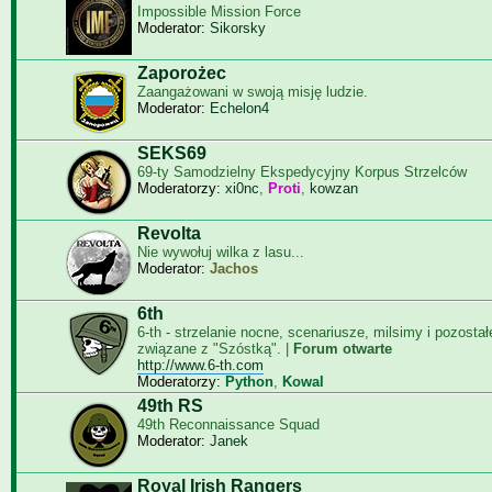
Impossible Mission Force
Moderator:
Sikorsky
Zaporożec
Zaangażowani w swoją misję ludzie.
Moderator:
Echelon4
SEKS69
69-ty Samodzielny Ekspedycyjny Korpus Strzelców
Moderatorzy:
xi0nc
,
Proti
,
kowzan
Revolta
Nie wywołuj wilka z lasu...
Moderator:
Jachos
6th
6-th - strzelanie nocne, scenariusze, milsimy i pozosta
związane z "Szóstką". |
Forum otwarte
http://www.6-th.com
Moderatorzy:
Python
,
Kowal
49th RS
49th Reconnaissance Squad
Moderator:
Janek
Royal Irish Rangers