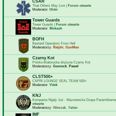
CSAR
That Others May Live |
Forum otwarte
Moderator:
Mider
Tower Guards
Tower Guards |
Forum otwarte
Moderator:
Wokash
BOFH
Bastard Operators From Hell
Moderatorzy:
Ralphi
,
GunMan
Czarny Kot
Polsko-Białoruska drużyna Czarny Kot
Moderatorzy:
Goorock
,
Paweł
CLST500+
CAPRI LOUNGE SEAL TEAM 500+
Moderator:
Vitek
KNJ
Kompania Nigdy Już - Mazowiecka Grupa Paramilitarna
otwarte
Moderatorzy:
Wieszak
,
Yarlan
IMF