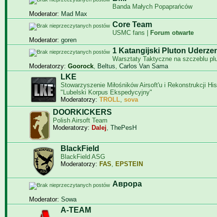
Banda Małych Popaprańców
Moderator:
Mad Max
Core Team
USMC fans |
Forum otwarte
Moderator:
goren
1 Katangijski Pluton Uderze
Warsztaty Taktyczne na szczeblu pl
Moderatorzy:
Goorock
,
Beltus
,
Carlos Van Sama
LKE
Stowarzyszenie Miłośników Airsoft'u i Rekonstrukcji Hi
"Lubelski Korpus Ekspedycyjny"
Moderatorzy:
TROLL
,
sova
DOORKICKERS
Polish Airsoft Team
Moderatorzy:
Dalej
,
ThePesH
BlackField
BlackField ASG
Moderatorzy:
FAS
,
EPSTEIN
Aврора
Moderator:
Sowa
A-TEAM