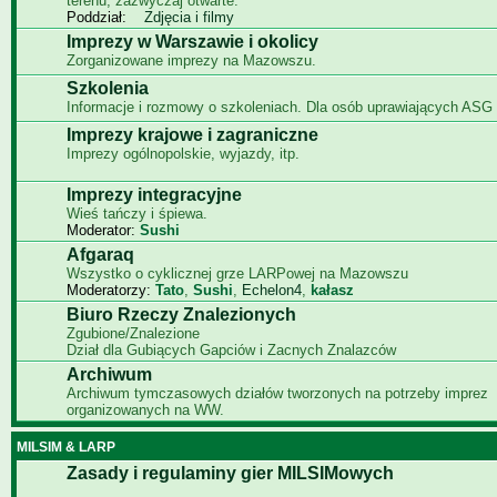
terenu, zazwyczaj otwarte.
Poddział:
Zdjęcia i filmy
Imprezy w Warszawie i okolicy
Zorganizowane imprezy na Mazowszu.
Szkolenia
Informacje i rozmowy o szkoleniach. Dla osób uprawiających ASG i
Imprezy krajowe i zagraniczne
Imprezy ogólnopolskie, wyjazdy, itp.
Imprezy integracyjne
Wieś tańczy i śpiewa.
Moderator:
Sushi
Afgaraq
Wszystko o cyklicznej grze LARPowej na Mazowszu
Moderatorzy:
Tato
,
Sushi
,
Echelon4
,
kałasz
Biuro Rzeczy Znalezionych
Zgubione/Znalezione
Dział dla Gubiących Gapciów i Zacnych Znalazców
Archiwum
Archiwum tymczasowych działów tworzonych na potrzeby imprez
organizowanych na WW.
MILSIM & LARP
Zasady i regulaminy gier MILSIMowych