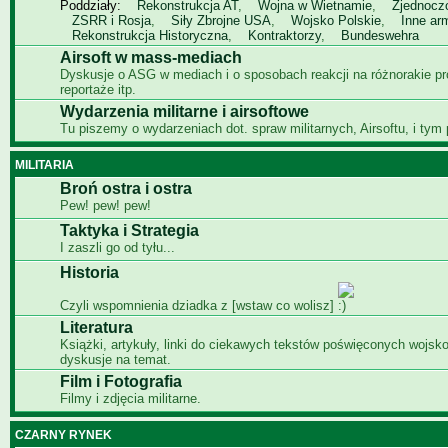
Poddziały:
Rekonstrukcja AT
,
Wojna w Wietnamie
,
Zjednocz
ZSRR i Rosja
,
Siły Zbrojne USA
,
Wojsko Polskie
,
Inne ar
Rekonstrukcja Historyczna
,
Kontraktorzy
,
Bundeswehra
Airsoft w mass-mediach
Dyskusje o ASG w mediach i o sposobach reakcji na różnorakie p
reportaże itp.
Wydarzenia militarne i airsoftowe
Tu piszemy o wydarzeniach dot. spraw militarnych, Airsoftu, i tym
MILITARIA
Broń ostra i ostra
Pew! pew! pew!
Taktyka i Strategia
I zaszli go od tyłu...
Historia
Czyli wspomnienia dziadka z [wstaw co wolisz]
Literatura
Książki, artykuły, linki do ciekawych tekstów poświęconych wojsko
dyskusje na temat.
Film i Fotografia
Filmy i zdjęcia militarne.
CZARNY RYNEK