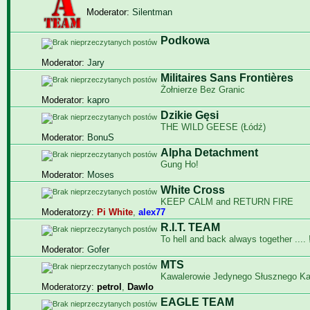
Moderator:
Silentman
Podkowa
Moderator:
Jary
Militaires Sans Frontières
Żołnierze Bez Granic
Moderator:
kapro
Dzikie Gęsi
THE WILD GEESE (Łódź)
Moderator:
BonuS
Alpha Detachment
Gung Ho!
Moderator:
Moses
White Cross
KEEP CALM and RETURN FIRE
Moderatorzy:
Pi White
,
alex77
R.I.T. TEAM
To hell and back always together .... !
Moderator:
Gofer
MTS
Kawalerowie Jedynego Słusznego K
Moderatorzy:
petrol
,
Dawlo
EAGLE TEAM