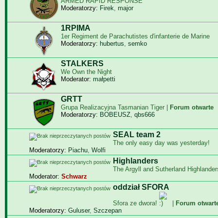
ARMED RAPID RESPONSE
Moderatorzy:
Firek
,
major
1RPIMA
1er Regiment de Parachutistes d'infanterie de Marine
Moderatorzy:
hubertus
,
semko
STALKERS
We Own the Night
Moderator:
małpetti
GRTT
Grupa Realizacyjna Tasmanian Tiger |
Forum otwarte
Moderatorzy:
BOBEUSZ
,
qbs666
SEAL team 2
The only easy day was yesterday!
Moderatorzy:
Piachu
,
Wolfi
Highlanders
The Argyll and Sutherland Highlander
Moderator:
Schwarz
oddział SFORA
Sfora ze dwora!
|
Forum otwart
Moderatorzy:
Guluser
,
Szczepan