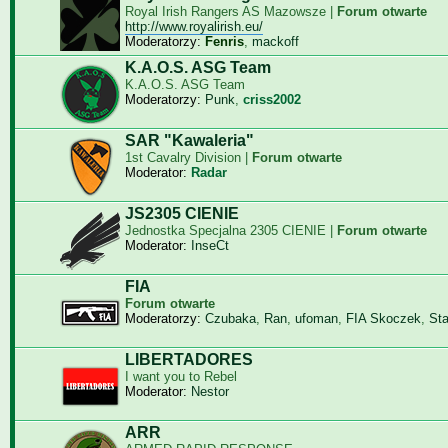
Royal Irish Rangers AS Mazowsze |
Forum otwarte
http://www.royalirish.eu/
Moderatorzy:
Fenris
,
mackoff
K.A.O.S. ASG Team
K.A.O.S. ASG Team
Moderatorzy:
Punk
,
criss2002
SAR "Kawaleria"
1st Cavalry Division |
Forum otwarte
Moderator:
Radar
JS2305 CIENIE
Jednostka Specjalna 2305 CIENIE |
Forum otwarte
Moderator:
InseCt
FIA
Forum otwarte
Moderatorzy:
Czubaka
,
Ran
,
ufoman
,
FIA Skoczek
,
St
LIBERTADORES
I want you to Rebel
Moderator:
Nestor
ARR