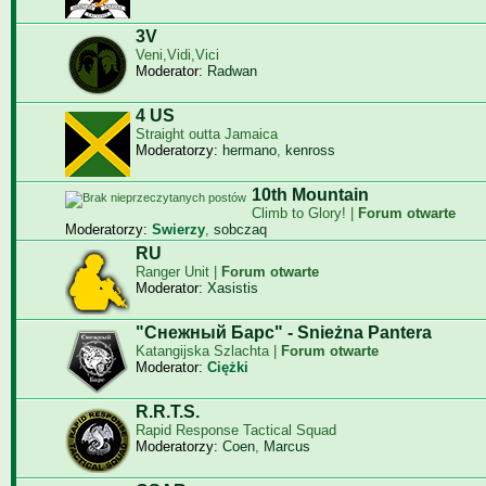
3V
Veni,Vidi,Vici
Moderator:
Radwan
4 US
Straight outta Jamaica
Moderatorzy:
hermano
,
kenross
10th Mountain
Climb to Glory! |
Forum otwarte
Moderatorzy:
Swierzy
,
sobczaq
RU
Ranger Unit |
Forum otwarte
Moderator:
Xasistis
"Снежный Барс" - Snieżna Pantera
Katangijska Szlachta |
Forum otwarte
Moderator:
Ciężki
R.R.T.S.
Rapid Response Tactical Squad
Moderatorzy:
Coen
,
Marcus