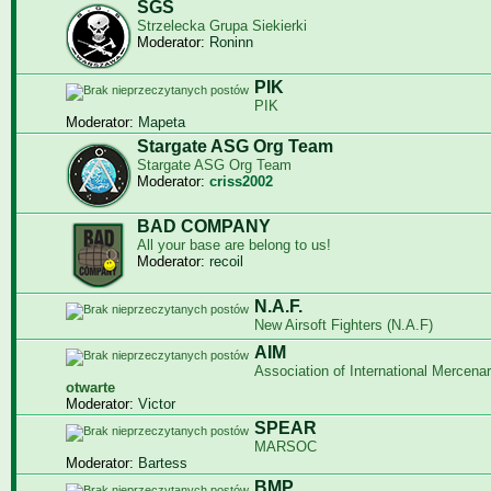
SGS
Strzelecka Grupa Siekierki
Moderator:
Roninn
PIK
PIK
Moderator:
Mapeta
Stargate ASG Org Team
Stargate ASG Org Team
Moderator:
criss2002
BAD COMPANY
All your base are belong to us!
Moderator:
recoil
N.A.F.
New Airsoft Fighters (N.A.F)
AIM
Association of International Mercenar
otwarte
Moderator:
Victor
SPEAR
MARSOC
Moderator:
Bartess
BMP