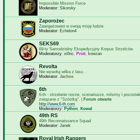
Impossible Mission Force
Moderator:
Sikorsky
Zaporożec
Zaangażowani w swoją misję ludzie.
Moderator:
Echelon4
SEKS69
69-ty Samodzielny Ekspedycyjny Korpus Strzelców
Moderatorzy:
xi0nc
,
Proti
,
kowzan
Revolta
Nie wywołuj wilka z lasu...
Moderator:
Jachos
6th
6-th - strzelanie nocne, scenariusze, milsimy i pozosta
związane z "Szóstką". |
Forum otwarte
http://www.6-th.com
Moderatorzy:
Python
,
Kowal
49th RS
49th Reconnaissance Squad
Moderator:
Janek
Royal Irish Rangers