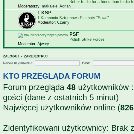
Bet­ter to die for a friend than to die f
Moderatorzy:
makalele
,
Adrian_
1 KSP
1 Kompania Szturmowa Piechoty "Sowa"
Moderator:
Czarny
PSF
Polish Strike Forces
Moderator:
Ajwory
ZALOGUJ
•
ZAREJESTRUJ
Nazwa użytkownika:
Hasło:
KTO PRZEGLĄDA FORUM
Forum przegląda
48
użytkowników ::
gości (dane z ostatnich 5 minut)
Najwięcej użytkowników online (
826
Zidentyfikowani użytkownicy: Brak