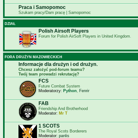
Praca i Samopomoc
Szukam pracy/Dam pracę | Samopomoc
DZIAŁ
Polish Airsoft Players
Forum for Polish AirSoft Players in United Kingdom.
FORA DRUŻYN MAZOWIECKICH
Informacje dla drużyn i od drużyn.
Chcesz założyć pod-forum teamu?
Twój team prowadzi rekrutację?
FCS
Future Combat System
Moderatorzy:
Python
,
Fenrir
FAB
Friendship And Brotherhood
Moderator:
Mr T
1 SCOTS
The Royal Scots Borderers
Moderator:
panlis