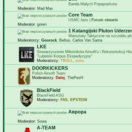
Banda Małych Popaprańców
Moderator:
Mad Max
Core Team
USMC fans |
Forum otwarte
Moderator:
goren
1 Katangijski Pluton Uderze
Warsztaty Taktyczne na szczeblu pl
Moderatorzy:
Goorock
,
Beltus
,
Carlos Van Sama
LKE
Stowarzyszenie Miłośników Airsoft'u i Rekonstrukcji Hi
"Lubelski Korpus Ekspedycyjny"
Moderatorzy:
TROLL
,
sova
DOORKICKERS
Polish Airsoft Team
Moderatorzy:
Dalej
,
ThePesH
BlackField
BlackField ASG
Moderatorzy:
FAS
,
EPSTEIN
Aврора
Moderator:
Sowa
A-TEAM