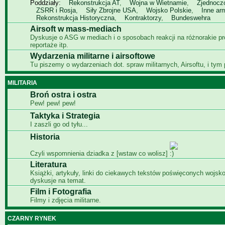
Poddziały:
Rekonstrukcja AT
,
Wojna w Wietnamie
,
Zjednocz
ZSRR i Rosja
,
Siły Zbrojne USA
,
Wojsko Polskie
,
Inne ar
Rekonstrukcja Historyczna
,
Kontraktorzy
,
Bundeswehra
Airsoft w mass-mediach
Dyskusje o ASG w mediach i o sposobach reakcji na różnorakie p
reportaże itp.
Wydarzenia militarne i airsoftowe
Tu piszemy o wydarzeniach dot. spraw militarnych, Airsoftu, i tym
MILITARIA
Broń ostra i ostra
Pew! pew! pew!
Taktyka i Strategia
I zaszli go od tyłu...
Historia
Czyli wspomnienia dziadka z [wstaw co wolisz]
Literatura
Książki, artykuły, linki do ciekawych tekstów poświęconych wojsko
dyskusje na temat.
Film i Fotografia
Filmy i zdjęcia militarne.
CZARNY RYNEK