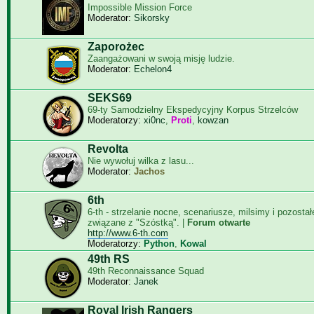
Impossible Mission Force
Moderator:
Sikorsky
Zaporożec
Zaangażowani w swoją misję ludzie.
Moderator:
Echelon4
SEKS69
69-ty Samodzielny Ekspedycyjny Korpus Strzelców
Moderatorzy:
xi0nc
,
Proti
,
kowzan
Revolta
Nie wywołuj wilka z lasu...
Moderator:
Jachos
6th
6-th - strzelanie nocne, scenariusze, milsimy i pozosta
związane z "Szóstką". |
Forum otwarte
http://www.6-th.com
Moderatorzy:
Python
,
Kowal
49th RS
49th Reconnaissance Squad
Moderator:
Janek
Royal Irish Rangers