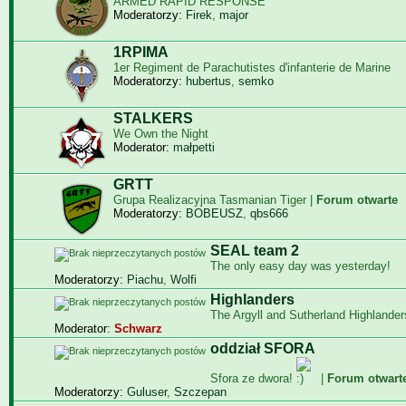
ARMED RAPID RESPONSE
Moderatorzy:
Firek
,
major
1RPIMA
1er Regiment de Parachutistes d'infanterie de Marine
Moderatorzy:
hubertus
,
semko
STALKERS
We Own the Night
Moderator:
małpetti
GRTT
Grupa Realizacyjna Tasmanian Tiger |
Forum otwarte
Moderatorzy:
BOBEUSZ
,
qbs666
SEAL team 2
The only easy day was yesterday!
Moderatorzy:
Piachu
,
Wolfi
Highlanders
The Argyll and Sutherland Highlander
Moderator:
Schwarz
oddział SFORA
Sfora ze dwora!
|
Forum otwart
Moderatorzy:
Guluser
,
Szczepan