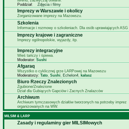
terenu, zazwyczaj otwarte.
Poddział:
Zdjęcia i filmy
Imprezy w Warszawie i okolicy
Zorganizowane imprezy na Mazowszu.
Szkolenia
Informacje i rozmowy o szkoleniach. Dla osób uprawiających ASG i
Imprezy krajowe i zagraniczne
Imprezy ogólnopolskie, wyjazdy, itp.
Imprezy integracyjne
Wieś tańczy i śpiewa.
Moderator:
Sushi
Afgaraq
Wszystko o cyklicznej grze LARPowej na Mazowszu
Moderatorzy:
Tato
,
Sushi
,
Echelon4
,
kałasz
Biuro Rzeczy Znalezionych
Zgubione/Znalezione
Dział dla Gubiących Gapciów i Zacnych Znalazców
Archiwum
Archiwum tymczasowych działów tworzonych na potrzeby imprez
organizowanych na WW.
MILSIM & LARP
Zasady i regulaminy gier MILSIMowych