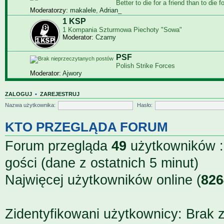
Bet­ter to die for a friend than to die f
Moderatorzy:
makalele
,
Adrian_
1 KSP
1 Kompania Szturmowa Piechoty "Sowa"
Moderator:
Czarny
PSF
Polish Strike Forces
Moderator:
Ajwory
ZALOGUJ
•
ZAREJESTRUJ
Nazwa użytkownika:
Hasło:
KTO PRZEGLĄDA FORUM
Forum przegląda
49
użytkowników ::
gości (dane z ostatnich 5 minut)
Najwięcej użytkowników online (
826
Zidentyfikowani użytkownicy: Brak