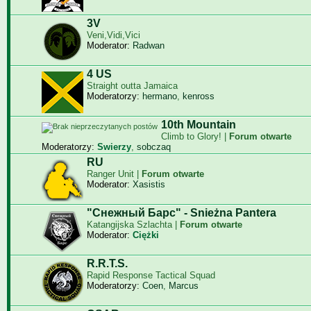
3V
Veni,Vidi,Vici
Moderator:
Radwan
4 US
Straight outta Jamaica
Moderatorzy:
hermano
,
kenross
10th Mountain
Climb to Glory! |
Forum otwarte
Moderatorzy:
Swierzy
,
sobczaq
RU
Ranger Unit |
Forum otwarte
Moderator:
Xasistis
"Снежный Барс" - Snieżna Pantera
Katangijska Szlachta |
Forum otwarte
Moderator:
Ciężki
R.R.T.S.
Rapid Response Tactical Squad
Moderatorzy:
Coen
,
Marcus