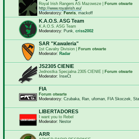
Royal Irish Rangers AS Mazowsze |
Forum otwarte
http://www.royalirish.eu/
Moderatorzy:
Fenris
,
mackoff
K.A.O.S. ASG Team
K.A.O.S. ASG Team
Moderatorzy:
Punk
,
criss2002
SAR "Kawaleria"
1st Cavalry Division |
Forum otwarte
Moderator:
Radar
JS2305 CIENIE
Jednostka Specjalna 2305 CIENIE |
Forum otwarte
Moderator:
InseCt
FIA
Forum otwarte
Moderatorzy:
Czubaka
,
Ran
,
ufoman
,
FIA Skoczek
,
St
LIBERTADORES
I want you to Rebel
Moderator:
Nestor
ARR