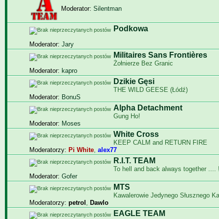
Moderator:
Silentman
Podkowa
Moderator:
Jary
Militaires Sans Frontières
Żołnierze Bez Granic
Moderator:
kapro
Dzikie Gęsi
THE WILD GEESE (Łódź)
Moderator:
BonuS
Alpha Detachment
Gung Ho!
Moderator:
Moses
White Cross
KEEP CALM and RETURN FIRE
Moderatorzy:
Pi White
,
alex77
R.I.T. TEAM
To hell and back always together .... !
Moderator:
Gofer
MTS
Kawalerowie Jedynego Słusznego K
Moderatorzy:
petrol
,
Dawlo
EAGLE TEAM