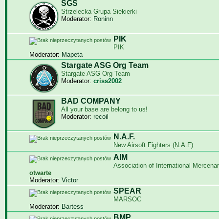
SGS
Strzelecka Grupa Siekierki
Moderator:
Roninn
PIK
PIK
Moderator:
Mapeta
Stargate ASG Org Team
Stargate ASG Org Team
Moderator:
criss2002
BAD COMPANY
All your base are belong to us!
Moderator:
recoil
N.A.F.
New Airsoft Fighters (N.A.F)
AIM
Association of International Mercenar
otwarte
Moderator:
Victor
SPEAR
MARSOC
Moderator:
Bartess
BMP