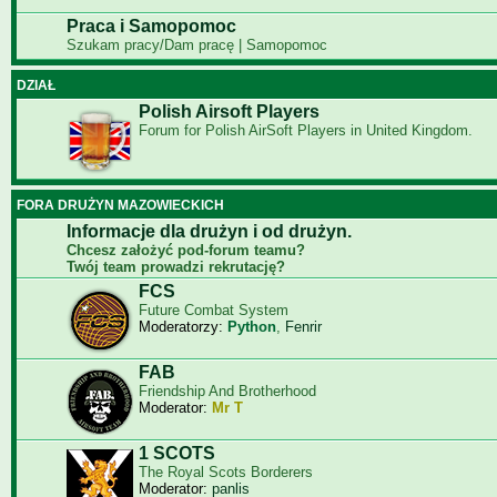
Praca i Samopomoc
Szukam pracy/Dam pracę | Samopomoc
DZIAŁ
Polish Airsoft Players
Forum for Polish AirSoft Players in United Kingdom.
FORA DRUŻYN MAZOWIECKICH
Informacje dla drużyn i od drużyn.
Chcesz założyć pod-forum teamu?
Twój team prowadzi rekrutację?
FCS
Future Combat System
Moderatorzy:
Python
,
Fenrir
FAB
Friendship And Brotherhood
Moderator:
Mr T
1 SCOTS
The Royal Scots Borderers
Moderator:
panlis