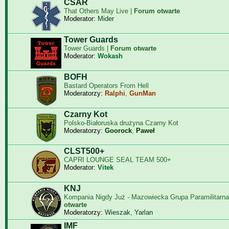
CSAR
That Others May Live |
Forum otwarte
Moderator:
Mider
Tower Guards
Tower Guards |
Forum otwarte
Moderator:
Wokash
BOFH
Bastard Operators From Hell
Moderatorzy:
Ralphi
,
GunMan
Czarny Kot
Polsko-Białoruska drużyna Czarny Kot
Moderatorzy:
Goorock
,
Paweł
CLST500+
CAPRI LOUNGE SEAL TEAM 500+
Moderator:
Vitek
KNJ
Kompania Nigdy Już - Mazowiecka Grupa Paramilitarna
otwarte
Moderatorzy:
Wieszak
,
Yarlan
IMF