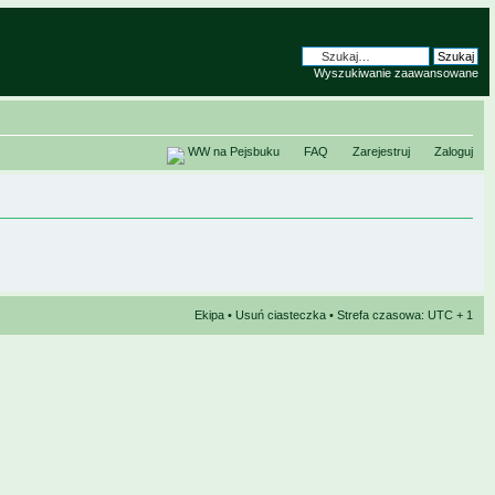
Wyszukiwanie zaawansowane
WW na Pejsbuku
FAQ
Zarejestruj
Zaloguj
Ekipa
•
Usuń ciasteczka
• Strefa czasowa: UTC + 1