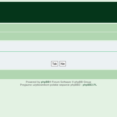
Powered by
phpBB
® Forum Software © phpBB Group
Przyjazne użytkownikom polskie wsparcie phpBB3 -
phpBB3.PL