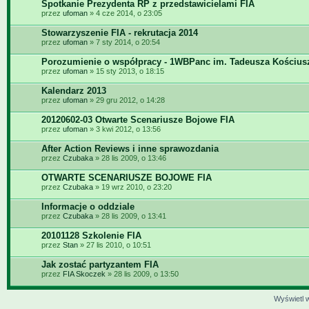
Spotkanie Prezydenta RP z przedstawicielami FIA
przez
ufoman
» 4 cze 2014, o 23:05
Stowarzyszenie FIA - rekrutacja 2014
przez
ufoman
» 7 sty 2014, o 20:54
Porozumienie o współpracy - 1WBPanc im. Tadeusza Kościus
przez
ufoman
» 15 sty 2013, o 18:15
Kalendarz 2013
przez
ufoman
» 29 gru 2012, o 14:28
20120602-03 Otwarte Scenariusze Bojowe FIA
przez
ufoman
» 3 kwi 2012, o 13:56
After Action Reviews i inne sprawozdania
przez
Czubaka
» 28 lis 2009, o 13:46
OTWARTE SCENARIUSZE BOJOWE FIA
przez
Czubaka
» 19 wrz 2010, o 23:20
Informacje o oddziale
przez
Czubaka
» 28 lis 2009, o 13:41
20101128 Szkolenie FIA
przez
Stan
» 27 lis 2010, o 10:51
Jak zostać partyzantem FIA
przez
FIA Skoczek
» 28 lis 2009, o 13:50
Wyświetl w