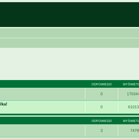
ODPOWIEDZI
WYŚWIET
0
17034
lka!
0
61013
ODPOWIEDZI
WYŚWIET
3
7478