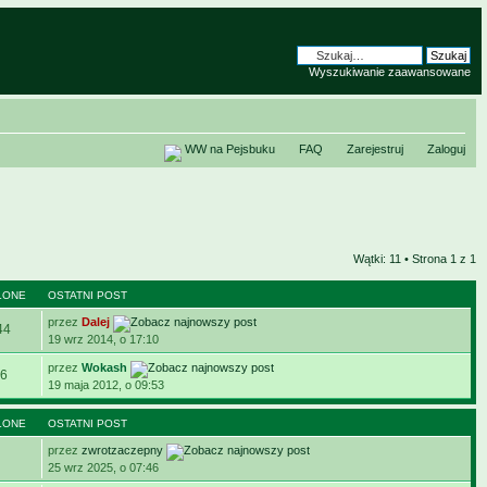
Wyszukiwanie zaawansowane
WW na Pejsbuku
FAQ
Zarejestruj
Zaloguj
Wątki: 11 • Strona
1
z
1
LONE
OSTATNI POST
przez
Dalej
44
19 wrz 2014, o 17:10
przez
Wokash
6
19 maja 2012, o 09:53
LONE
OSTATNI POST
przez
zwrotzaczepny
25 wrz 2025, o 07:46