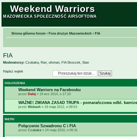
Weekend Warriors
MAZOWIECKA SPOŁECZNOŚĆ AIRSOFTOWA
Strona główna forum
‹
Fora drużyn Mazowieckich
‹
FIA
FIA
Moderatorzy:
Czubaka
,
Ran
,
ufoman
,
FIA Skoczek
,
Stan
Napisz wątek
OGŁOSZENIA
Weekend Warriors na Facebooku
przez
Dalej
» 19 wrz 2014, o 17:10
WAŻNE! ZMIANA ZASAD TRUPA - pomarańczowa odbl. kamize
przez
Wokash
» 19 maja 2012, o 09:53
WĄTKI
Połączenie Szwadronu C i FIA
przez
Czubaka
» 24 maja 2010, o 09:31