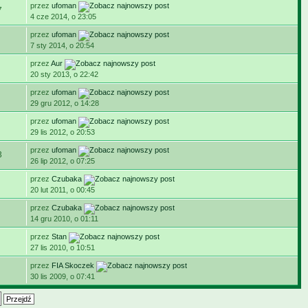
przez
ufoman
7
4 cze 2014, o 23:05
przez
ufoman
7 sty 2014, o 20:54
przez
Aur
20 sty 2013, o 22:42
przez
ufoman
29 gru 2012, o 14:28
przez
ufoman
29 lis 2012, o 20:53
przez
ufoman
3
26 lip 2012, o 07:25
przez
Czubaka
20 lut 2011, o 00:45
przez
Czubaka
14 gru 2010, o 01:11
przez
Stan
27 lis 2010, o 10:51
przez
FIA Skoczek
30 lis 2009, o 07:41