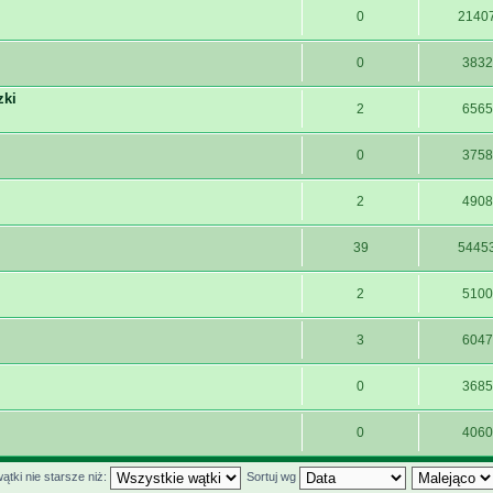
0
2140
0
3832
zki
2
6565
0
3758
2
4908
39
5445
2
5100
3
6047
0
3685
0
4060
ątki nie starsze niż:
Sortuj wg