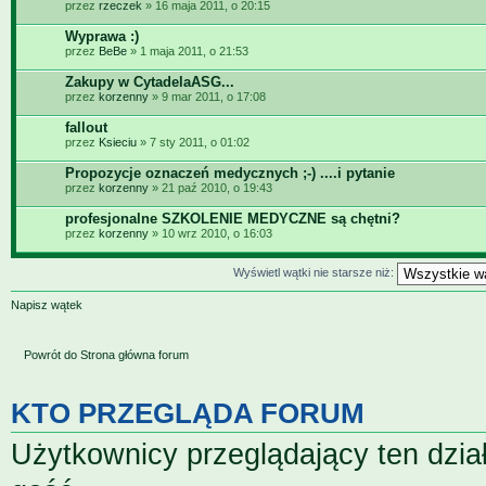
przez
rzeczek
» 16 maja 2011, o 20:15
Wyprawa :)
przez
BeBe
» 1 maja 2011, o 21:53
Zakupy w CytadelaASG...
przez
korzenny
» 9 mar 2011, o 17:08
fallout
przez
Ksieciu
» 7 sty 2011, o 01:02
Propozycje oznaczeń medycznych ;-) ....i pytanie
przez
korzenny
» 21 paź 2010, o 19:43
profesjonalne SZKOLENIE MEDYCZNE są chętni?
przez
korzenny
» 10 wrz 2010, o 16:03
Wyświetl wątki nie starsze niż:
Napisz wątek
Powrót do Strona główna forum
KTO PRZEGLĄDA FORUM
Użytkownicy przeglądający ten dzia