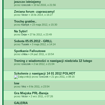
jeszcze istniejemy
przez
rzeczek
» 10 lut 2016, o 21:56
Zmiana forum -zapraszamy!
przez
Victor
» 16 lis 2014, o 16:27
Trochę gratów..
przez
Kamyk
» 23 maja 2012, o 15:30
Na Sybir!
przez
Dejw
» 27 lis 2012, o 23:49
Sobota 05.05.2012 - GRILL
przez
Tusiek
» 3 maja 2012, o 14:14
Spotkanie Falloutowe
przez
chiba
» 24 paź 2011, o 10:54
Trening z wiadomości o nawigacji niedziela 12 lutego
przez
rzeczek
» 2 lut 2012, o 21:04
Szkolenie z nawigacji 14 01 2012 POLHOT
przez
rzeczek
» 21 gru 2011, o 08:16
low
przez
Vinz
» 8 lis 2011, o 23:54
Gra Miejska PRL-Bareja
przez
Victor
» 2 wrz 2011, o 07:26
GALERIA