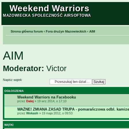
Weekend Warriors
MAZOWIECKA SPOŁECZNOŚĆ AIRSOFTOWA
Strona główna forum
‹
Fora drużyn Mazowieckich
‹
AIM
AIM
Moderator:
Victor
Napisz wątek
OGŁOSZENIA
Weekend Warriors na Facebooku
przez
Dalej
» 19 wrz 2014, o 17:10
WAŻNE! ZMIANA ZASAD TRUPA - pomarańczowa odbl. kamize
przez
Wokash
» 19 maja 2012, o 09:53
WĄTKI