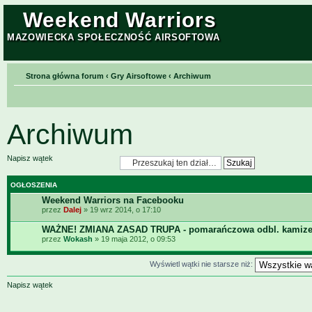
Weekend Warriors
MAZOWIECKA SPOŁECZNOŚĆ AIRSOFTOWA
Strona główna forum
‹
Gry Airsoftowe
‹
Archiwum
Archiwum
Napisz wątek
OGŁOSZENIA
Weekend Warriors na Facebooku
przez
Dalej
» 19 wrz 2014, o 17:10
WAŻNE! ZMIANA ZASAD TRUPA - pomarańczowa odbl. kamize
przez
Wokash
» 19 maja 2012, o 09:53
Wyświetl wątki nie starsze niż:
Napisz wątek