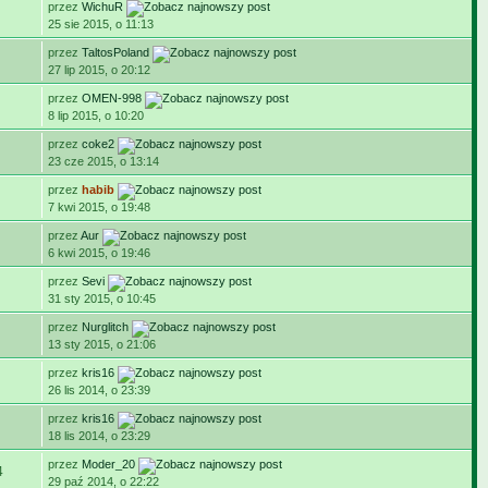
przez
WichuR
25 sie 2015, o 11:13
przez
TaltosPoland
27 lip 2015, o 20:12
przez
OMEN-998
8 lip 2015, o 10:20
przez
coke2
23 cze 2015, o 13:14
przez
habib
7 kwi 2015, o 19:48
przez
Aur
6 kwi 2015, o 19:46
przez
Sevi
31 sty 2015, o 10:45
przez
Nurglitch
13 sty 2015, o 21:06
przez
kris16
26 lis 2014, o 23:39
przez
kris16
18 lis 2014, o 23:29
przez
Moder_20
4
29 paź 2014, o 22:22