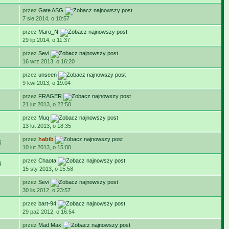
przez
Gate ASG
7 sie 2014, o 10:57
przez
Maro_N
29 lip 2014, o 11:37
przez
Sevi
16 wrz 2013, o 16:20
przez
unseen
9 kwi 2013, o 19:04
przez
FRAGER
21 lut 2013, o 22:50
przez
Muq
13 lut 2013, o 18:35
przez
habib
6
10 lut 2013, o 15:00
przez
Chaota
4
15 sty 2013, o 15:58
przez
Sevi
30 lis 2012, o 23:57
przez
bart-94
29 paź 2012, o 16:54
przez
Mad Max