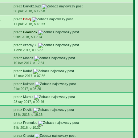
przez
Bartek169pl
30 paź 2018, o 12:58
przez
Dalej
7
17 paź 2018, o 18:33
przez
Goorock
9 sie 2018, o 12:14
przez
czarny56
1 cze 2017, o 15:32
przez
Moses
10 kwi 2017, o 17:31
przez
Kadafi
12 mar 2017, o 07:36
przez
Kulman
2 lut 2017, o 08:26
przez
Mamut
28 sty 2017, o 00:46
przez
Devilq
13 lis 2016, o 19:16
przez
Frenetico
5 lis 2016, o 10:37
przez
Chaota