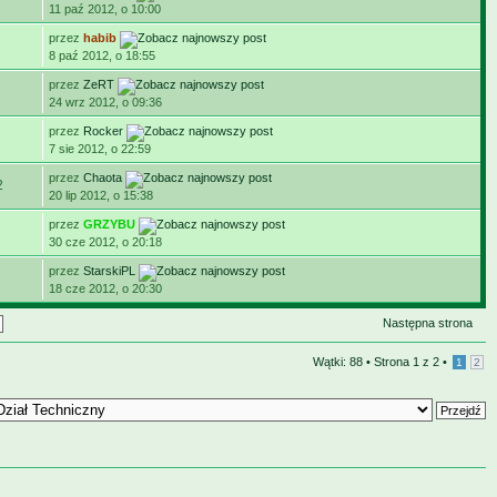
11 paź 2012, o 10:00
przez
habib
8 paź 2012, o 18:55
przez
ZeRT
24 wrz 2012, o 09:36
przez
Rocker
7 sie 2012, o 22:59
przez
Chaota
2
20 lip 2012, o 15:38
przez
GRZYBU
30 cze 2012, o 20:18
przez
StarskiPL
18 cze 2012, o 20:30
Następna strona
Wątki: 88 •
Strona
1
z
2
•
1
2