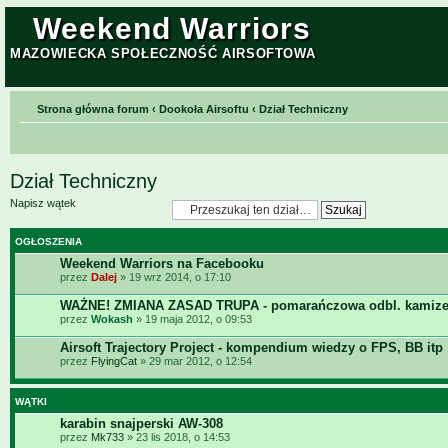
Weekend Warriors
MAZOWIECKA SPOŁECZNOŚĆ AIRSOFTOWA
Strona główna forum
‹
Dookoła Airsoftu
‹
Dział Techniczny
Dział Techniczny
Napisz wątek
OGŁOSZENIA
Weekend Warriors na Facebooku
przez
Dalej
» 19 wrz 2014, o 17:10
WAŻNE! ZMIANA ZASAD TRUPA - pomarańczowa odbl. kamize
przez
Wokash
» 19 maja 2012, o 09:53
Airsoft Trajectory Project - kompendium wiedzy o FPS, BB itp
przez
FlyingCat
» 29 mar 2012, o 12:54
WĄTKI
karabin snajperski AW-308
przez
Mk733
» 23 lis 2018, o 14:53