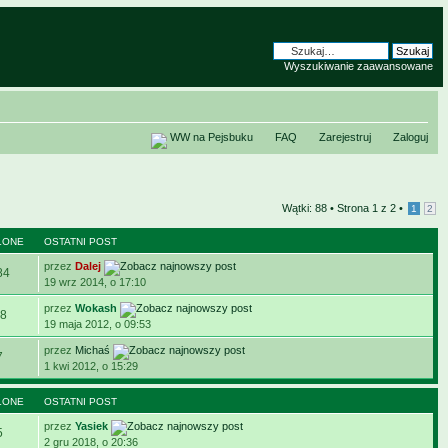
Wyszukiwanie zaawansowane
WW na Pejsbuku
FAQ
Zarejestruj
Zaloguj
Wątki: 88 •
Strona
1
z
2
•
1
2
LONE
OSTATNI POST
przez
Dalej
84
19 wrz 2014, o 17:10
przez
Wokash
8
19 maja 2012, o 09:53
przez
Michaś
7
1 kwi 2012, o 15:29
LONE
OSTATNI POST
przez
Yasiek
5
2 gru 2018, o 20:36