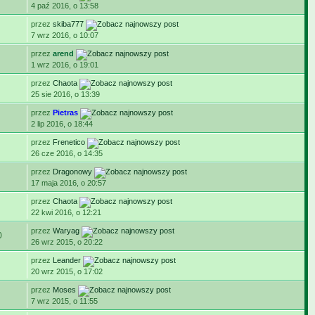
4 paź 2016, o 13:58
przez
skiba777
7 wrz 2016, o 10:07
przez
arend
1 wrz 2016, o 19:01
przez
Chaota
25 sie 2016, o 13:39
przez
Pietras
2 lip 2016, o 18:44
przez
Frenetico
26 cze 2016, o 14:35
przez
Dragonowy
17 maja 2016, o 20:57
przez
Chaota
22 kwi 2016, o 12:21
przez
Waryag
0
26 wrz 2015, o 20:22
przez
Leander
20 wrz 2015, o 17:02
przez
Moses
7 wrz 2015, o 11:55