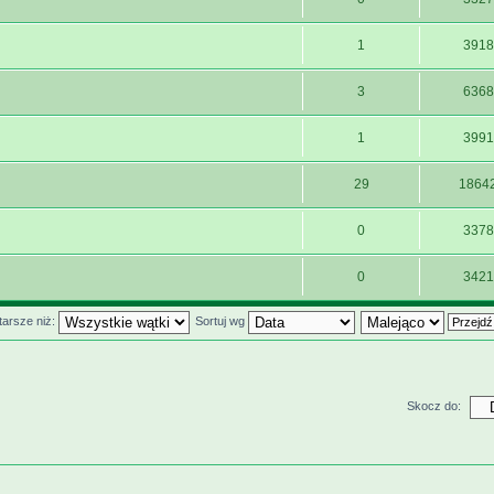
1
3918
3
6368
1
3991
29
1864
0
3378
0
3421
tarsze niż:
Sortuj wg
Skocz do: