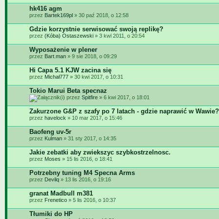
hk416 agm
przez
Bartek169pl
» 30 paź 2018, o 12:58
Gdzie korzystnie serwisować swoją replikę?
przez
(Kóba) Ostaszewski
» 3 kwi 2011, o 20:54
Wyposażenie w plener
przez
Bart.man
» 9 sie 2018, o 09:29
Hi Capa 5.1 KJW zacina się
przez
Michał777
» 30 kwi 2017, o 10:31
Tokio Marui Beta specnaz
przez
Spitfire
» 6 kwi 2017, o 18:01
Zakurzone G&P z szafy po 7 latach - gdzie naprawić w Wawie?
przez
havelock
» 10 mar 2017, o 15:46
Baofeng uv-5r
przez
Kulman
» 31 sty 2017, o 14:35
Jakie zebatki aby zwiekszyc szybkostrzelnosc.
przez
Moses
» 15 lis 2016, o 18:41
Potrzebny tuning M4 Specna Arms
przez
Devilq
» 13 lis 2016, o 19:16
granat Madbull m381
przez
Frenetico
» 5 lis 2016, o 10:37
Tłumiki do HP