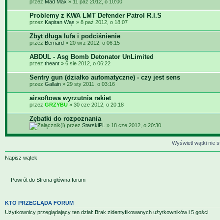
przez
Mad Max
» 11 paź 2012, o 10:00
Problemy z KWA LMT Defender Patrol R.I.S
przez
Kapitan Wąs
» 8 paź 2012, o 18:07
Zbyt długa lufa i podciśnienie
przez
Bernard
» 20 wrz 2012, o 06:15
ABDUL - Asg Bomb Detonator UnLimited
przez
theant
» 6 sie 2012, o 06:22
Sentry gun (działko automatyczne) - czy jest sens
przez
Gallain
» 29 sty 2011, o 03:16
airsoftowa wyrzutnia rakiet
przez
GRZYBU
» 30 cze 2012, o 20:18
Zębatki do rozpoznania
przez
StarskiPL
» 18 cze 2012, o 20:30
Wyświetl wątki nie s
Napisz wątek
Powrót do Strona główna forum
KTO PRZEGLĄDA FORUM
Użytkownicy przeglądający ten dział: Brak zidentyfikowanych użytkowników i 5 gości