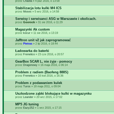
przez
Chaota
» 4 paź 2016, o 13:58
Stabilizacja lotu kulki M4 ICS
przez
Moses
» 5 wrz 2016, o 14:58
Serwisy i serwisanci ASG w Warszawie i okolicach.
przez
Goorock
» 31 sie 2016, o 11:29
Magazynki Ak custom
przez
kocur
» 11 sie 2016, o 13:19
Jafftron unit v2 jak zaprogramować
przez
Pietras
» 2 lip 2016, o 18:44
Ładowarka do baterki
przez
Frenetico
» 23 cze 2016, o 20:57
GearBox SCAR L, nie żyje - pomocy
przez
Dragonowy
» 16 maja 2016, o 06:14
Problem z radiem (Baofeng 888S)
przez
Frenetico
» 16 kwi 2016, o 16:36
Problem z podawaniem kulek
przez
Turos
» 18 maja 2011, o 09:04
Uszkodzone ząbki blokujące kulki w magazynku
przez
Leander
» 20 wrz 2015, o 17:02
MP5 JG tuning
przez
Eazy252
» 1 wrz 2015, o 17:15