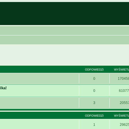
ODPOWIEDZI
WYŚWIET
0
17045
lka!
0
61077
3
2055
ODPOWIEDZI
WYŚWIET
1
2962