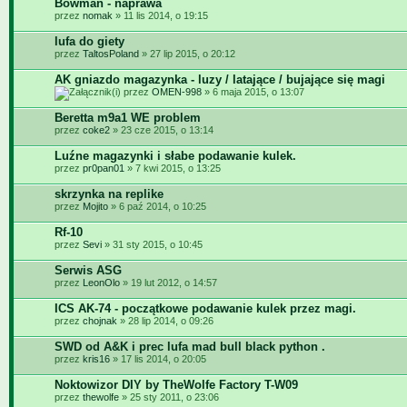
Bowman - naprawa
przez
nomak
» 11 lis 2014, o 19:15
lufa do giety
przez
TaltosPoland
» 27 lip 2015, o 20:12
AK gniazdo magazynka - luzy / latające / bujające się magi
przez
OMEN-998
» 6 maja 2015, o 13:07
Beretta m9a1 WE problem
przez
coke2
» 23 cze 2015, o 13:14
Luźne magazynki i słabe podawanie kulek.
przez
pr0pan01
» 7 kwi 2015, o 13:25
skrzynka na replike
przez
Mojito
» 6 paź 2014, o 10:25
Rf-10
przez
Sevi
» 31 sty 2015, o 10:45
Serwis ASG
przez
LeonOlo
» 19 lut 2012, o 14:57
ICS AK-74 - początkowe podawanie kulek przez magi.
przez
chojnak
» 28 lip 2014, o 09:26
SWD od A&K i prec lufa mad bull black python .
przez
kris16
» 17 lis 2014, o 20:05
Noktowizor DIY by TheWolfe Factory T-W09
przez
thewolfe
» 25 sty 2011, o 23:06