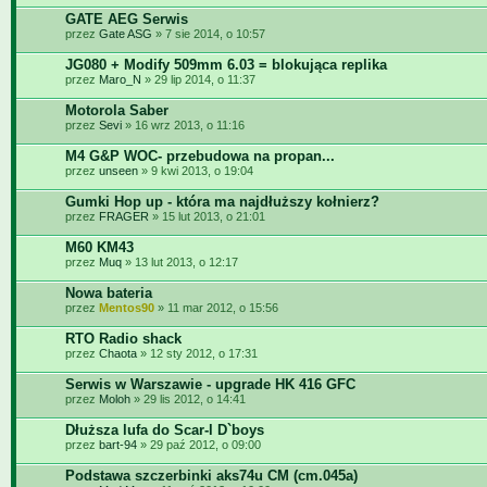
GATE AEG Serwis
przez
Gate ASG
» 7 sie 2014, o 10:57
JG080 + Modify 509mm 6.03 = blokująca replika
przez
Maro_N
» 29 lip 2014, o 11:37
Motorola Saber
przez
Sevi
» 16 wrz 2013, o 11:16
M4 G&P WOC- przebudowa na propan...
przez
unseen
» 9 kwi 2013, o 19:04
Gumki Hop up - która ma najdłuższy kołnierz?
przez
FRAGER
» 15 lut 2013, o 21:01
M60 KM43
przez
Muq
» 13 lut 2013, o 12:17
Nowa bateria
przez
Mentos90
» 11 mar 2012, o 15:56
RTO Radio shack
przez
Chaota
» 12 sty 2012, o 17:31
Serwis w Warszawie - upgrade HK 416 GFC
przez
Moloh
» 29 lis 2012, o 14:41
Dłuższa lufa do Scar-l D`boys
przez
bart-94
» 29 paź 2012, o 09:00
Podstawa szczerbinki aks74u CM (cm.045a)