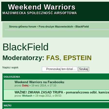
Weekend Warriors
MAZOWIECKA SPOŁECZNOŚĆ AIRSOFTOWA
Strona główna forum
‹
Fora drużyn Mazowieckich
‹
BlackField
BlackField
Moderatorzy:
FAS
,
EPSTEIN
Napisz wątek
OGŁOSZENIA
Weekend Warriors na Facebooku
przez
Dalej
» 19 wrz 2014, o 17:10
WAŻNE! ZMIANA ZASAD TRUPA - pomarańczowa odbl. kamize
przez
Wokash
» 19 maja 2012, o 09:53
WĄTKI