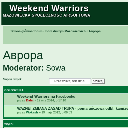
Weekend Warriors
MAZOWIECKA SPOŁECZNOŚĆ AIRSOFTOWA
Strona główna forum
‹
Fora drużyn Mazowieckich
‹
Aврора
Aврора
Moderator:
Sowa
Napisz wątek
OGŁOSZENIA
Weekend Warriors na Facebooku
przez
Dalej
» 19 wrz 2014, o 17:10
WAŻNE! ZMIANA ZASAD TRUPA - pomarańczowa odbl. kamize
przez
Wokash
» 19 maja 2012, o 09:53
WĄTKI