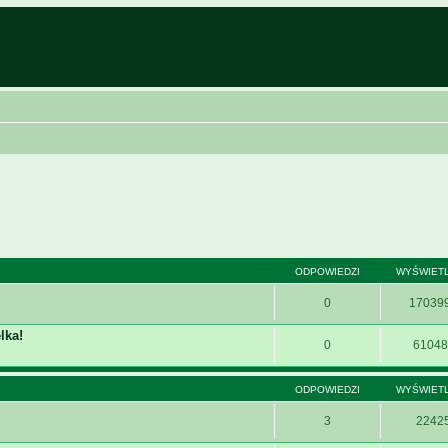
ODPOWIEDZI
WYŚWIET
0
17039
lka!
0
61048
ODPOWIEDZI
WYŚWIET
3
2242