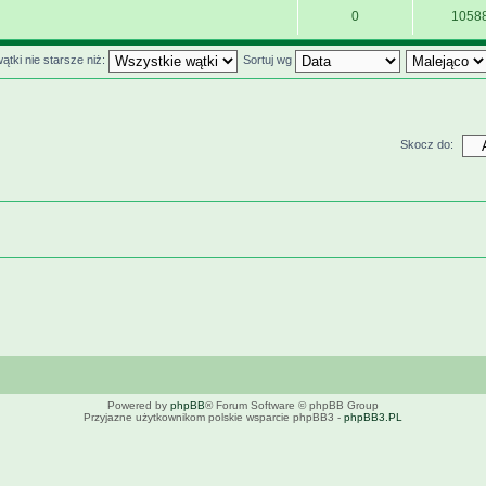
0
1058
ątki nie starsze niż:
Sortuj wg
Skocz do:
Powered by
phpBB
® Forum Software © phpBB Group
Przyjazne użytkownikom polskie wsparcie phpBB3 -
phpBB3.PL