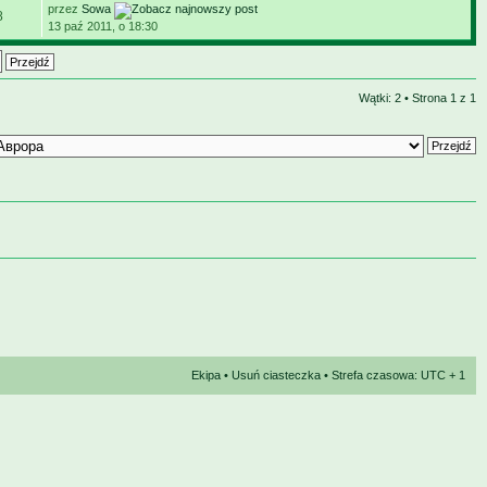
przez
Sowa
8
13 paź 2011, o 18:30
Wątki: 2 • Strona
1
z
1
Ekipa
•
Usuń ciasteczka
• Strefa czasowa: UTC + 1