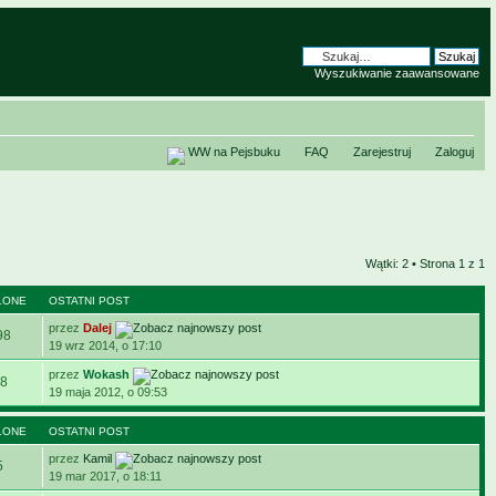
Wyszukiwanie zaawansowane
WW na Pejsbuku
FAQ
Zarejestruj
Zaloguj
Wątki: 2 • Strona
1
z
1
LONE
OSTATNI POST
przez
Dalej
98
19 wrz 2014, o 17:10
przez
Wokash
8
19 maja 2012, o 09:53
LONE
OSTATNI POST
przez
Kamil
5
19 mar 2017, o 18:11