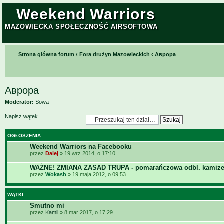
Weekend Warriors
MAZOWIECKA SPOŁECZNOŚĆ AIRSOFTOWA
Strona główna forum
‹
Fora drużyn Mazowieckich
‹
Aврора
Aврора
Moderator:
Sowa
Napisz wątek
OGŁOSZENIA
Weekend Warriors na Facebooku
przez
Dalej
» 19 wrz 2014, o 17:10
WAŻNE! ZMIANA ZASAD TRUPA - pomarańczowa odbl. kamize
przez
Wokash
» 19 maja 2012, o 09:53
WĄTKI
Smutno mi
przez
Kamil
» 8 mar 2017, o 17:29