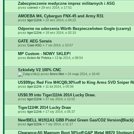
Zabezpieczenie medyczne imprez militarnych i ASG
przez
coimed
» 29 wrz 2014, o 17:51
AMOEBA M4, Cybergun FNX-45 and Army R31
przez
tiger111hk
» 22 wrz 2014, o 04:22
Odporne na uderzenia Würth Bezpieczeństwo Gogle (czarny)
przez
tiger111hk
» 18 wrz 2014, o 02:10
GATE AEG Serwis
przez
Gate ASG
» 7 sie 2014, o 10:57
MP Custom - NOWY SKLEP!
przez
Action Air Polska
» 13 lip 2014, o 08:54
Szkielety V2 100% CNC
przez
Amro-Met
» 24 maja 2014, o 18:40
US$99/pc Red Fire M4CQB;30%off to King Arms SVD Sniper Ri
przez
tiger111hk
» 11 lut 2014, o 05:56
US$0.99 into Tiger111hk 2014 Lucky Draw.
przez
tiger111hk
» 27 sty 2014, o 12:02
Tiger111HK 2014 Lucky Draw
przez
tiger111hk
» 17 sty 2014, o 05:37
New!BELL M1911A1 GBB Pistol Green Gas/CO2 Version(Black)
przez
tiger111hk
» 7 sty 2014, o 11:17
Clearance:All Magnum Boot 50%off;G&P Metal M870 Shotgun