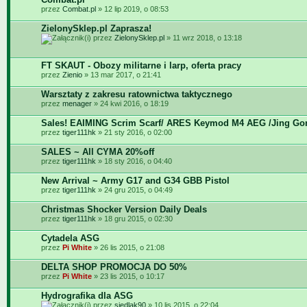
przez
Combat.pl
» 12 lip 2019, o 08:53
ZielonySklep.pl Zaprasza!
przez
ZielonySklep.pl
» 11 wrz 2018, o 13:18
FT SKAUT - Obozy militarne i larp, oferta pracy
przez
Zienio
» 13 mar 2017, o 21:41
Warsztaty z zakresu ratownictwa taktycznego
przez
menager
» 24 kwi 2016, o 18:19
Sales! EAIMING Scrim Scarf/ ARES Keymod M4 AEG /Jing Go
przez
tiger111hk
» 21 sty 2016, o 02:00
SALES ~ All CYMA 20%off
przez
tiger111hk
» 18 sty 2016, o 04:40
New Arrival ~ Army G17 and G34 GBB Pistol
przez
tiger111hk
» 24 gru 2015, o 04:49
Christmas Shocker Version Daily Deals
przez
tiger111hk
» 18 gru 2015, o 02:30
Cytadela ASG
przez
Pi White
» 26 lis 2015, o 21:08
DELTA SHOP PROMOCJA DO 50%
przez
Pi White
» 23 lis 2015, o 10:17
Hydrografika dla ASG
przez
siedlak90
» 10 lis 2015, o 22:04