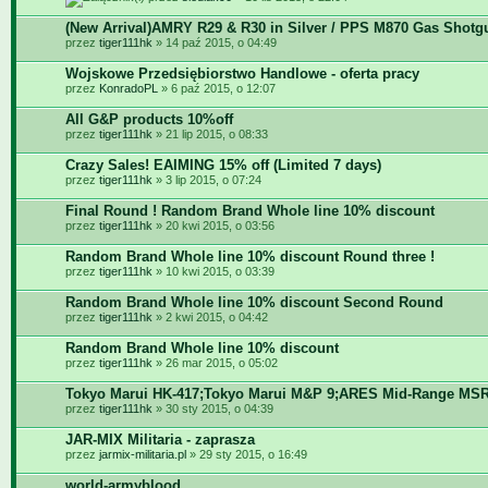
(New Arrival)AMRY R29 & R30 in Silver / PPS M870 Gas Shotg
przez
tiger111hk
» 14 paź 2015, o 04:49
Wojskowe Przedsiębiorstwo Handlowe - oferta pracy
przez
KonradoPL
» 6 paź 2015, o 12:07
All G&P products 10%off
przez
tiger111hk
» 21 lip 2015, o 08:33
Crazy Sales! EAIMING 15% off (Limited 7 days)
przez
tiger111hk
» 3 lip 2015, o 07:24
Final Round ! Random Brand Whole line 10% discount
przez
tiger111hk
» 20 kwi 2015, o 03:56
Random Brand Whole line 10% discount Round three !
przez
tiger111hk
» 10 kwi 2015, o 03:39
Random Brand Whole line 10% discount Second Round
przez
tiger111hk
» 2 kwi 2015, o 04:42
Random Brand Whole line 10% discount
przez
tiger111hk
» 26 mar 2015, o 05:02
Tokyo Marui HK-417;Tokyo Marui M&P 9;ARES Mid-Range MSR
przez
tiger111hk
» 30 sty 2015, o 04:39
JAR-MIX Militaria - zaprasza
przez
jarmix-militaria.pl
» 29 sty 2015, o 16:49
world-armyblood