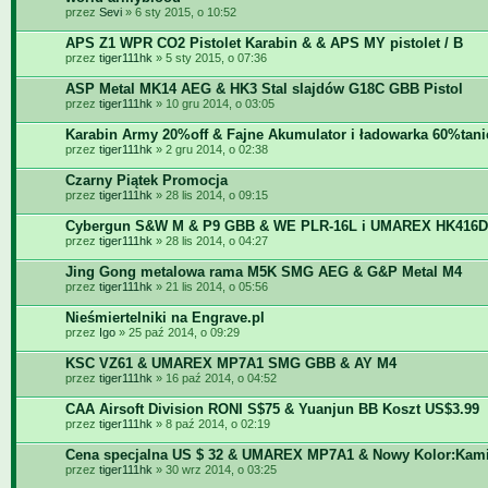
przez
Sevi
» 6 sty 2015, o 10:52
APS Z1 WPR CO2 Pistolet Karabin & & APS MY pistolet / B
przez
tiger111hk
» 5 sty 2015, o 07:36
ASP Metal MK14 AEG & HK3 Stal slajdów G18C GBB Pistol
przez
tiger111hk
» 10 gru 2014, o 03:05
Karabin Army 20%off & Fajne Akumulator i ładowarka 60%tani
przez
tiger111hk
» 2 gru 2014, o 02:38
Czarny Piątek Promocja
przez
tiger111hk
» 28 lis 2014, o 09:15
Cybergun S&W M & P9 GBB & WE PLR-16L i UMAREX HK416
przez
tiger111hk
» 28 lis 2014, o 04:27
Jing Gong metalowa rama M5K SMG AEG & G&P Metal M4
przez
tiger111hk
» 21 lis 2014, o 05:56
Nieśmiertelniki na Engrave.pl
przez
Igo
» 25 paź 2014, o 09:29
KSC VZ61 & UMAREX MP7A1 SMG GBB & AY M4
przez
tiger111hk
» 16 paź 2014, o 04:52
CAA Airsoft Division RONI S$75 & Yuanjun BB Koszt US$3.99
przez
tiger111hk
» 8 paź 2014, o 02:19
Cena specjalna US $ 32 & UMAREX MP7A1 & Nowy Kolor:Kami
przez
tiger111hk
» 30 wrz 2014, o 03:25