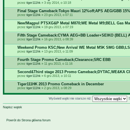
przez
tiger111hk
» 3 sty 2014, o 10:18
Final Stage Cameback:Tokyo Mauri 12%off;APS AEG/GBB 15%
przez
tiger111hk
» 23 gru 2013, o 07:11
New!Magpul PTSXG&P Metal M870;WE Metal M9;BELL Gas Ma
przez
tiger111hk
» 19 gru 2013, o 07:19
Fifth Stage Cameback:CYMA AEG+BB Loader+SEIKO (BELL) 
przez
tiger111hk
» 16 gru 2013, o 08:39
Weekend Promo KSC;New Arrival WE Metal M5K SMG GBB;LS
przez
tiger111hk
» 13 gru 2013, o 11:09
Fourth Stage Promo Cameback;Clearance;SRC EBB
przez
tiger111hk
» 11 gru 2013, o 11:16
Second&Third stage 2013 Promo Cameback;DYTAC,WE&KA Cl
przez
tiger111hk
» 6 gru 2013, o 10:11
Tiger111HK 2013 Promo Comeback in December
przez
tiger111hk
» 2 gru 2013, o 08:29
Wyświetl wątki nie starsze niż:
Napisz wątek
Powrót do Strona główna forum