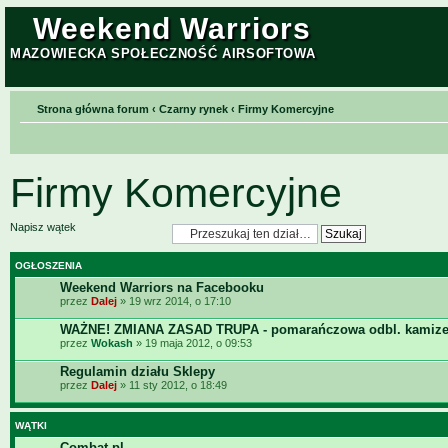
Weekend Warriors
MAZOWIECKA SPOŁECZNOŚĆ AIRSOFTOWA
Strona główna forum
‹
Czarny rynek
‹
Firmy Komercyjne
Firmy Komercyjne
Napisz wątek
OGŁOSZENIA
Weekend Warriors na Facebooku
przez
Dalej
» 19 wrz 2014, o 17:10
WAŻNE! ZMIANA ZASAD TRUPA - pomarańczowa odbl. kamize
przez
Wokash
» 19 maja 2012, o 09:53
Regulamin działu Sklepy
przez
Dalej
» 11 sty 2012, o 18:49
WĄTKI
Combat.pl