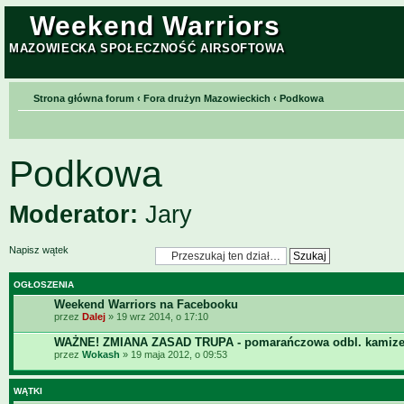
Weekend Warriors
MAZOWIECKA SPOŁECZNOŚĆ AIRSOFTOWA
Strona główna forum
‹
Fora drużyn Mazowieckich
‹
Podkowa
Podkowa
Moderator:
Jary
Napisz wątek
OGŁOSZENIA
Weekend Warriors na Facebooku
przez
Dalej
» 19 wrz 2014, o 17:10
WAŻNE! ZMIANA ZASAD TRUPA - pomarańczowa odbl. kamize
przez
Wokash
» 19 maja 2012, o 09:53
WĄTKI