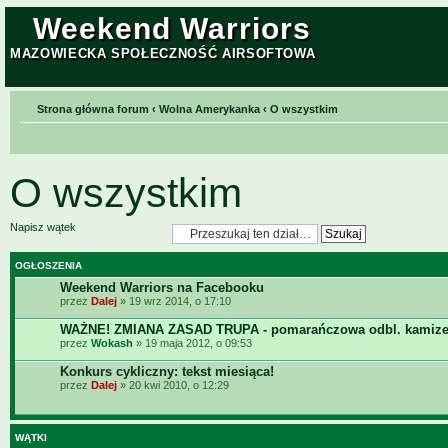
Weekend Warriors
MAZOWIECKA SPOŁECZNOŚĆ AIRSOFTOWA
Strona główna forum
‹
Wolna Amerykanka
‹
O wszystkim
O wszystkim
Napisz wątek
OGŁOSZENIA
Weekend Warriors na Facebooku
przez
Dalej
» 19 wrz 2014, o 17:10
WAŻNE! ZMIANA ZASAD TRUPA - pomarańczowa odbl. kamize
przez
Wokash
» 19 maja 2012, o 09:53
Konkurs cykliczny: tekst miesiąca!
przez
Dalej
» 20 kwi 2010, o 12:29
WĄTKI