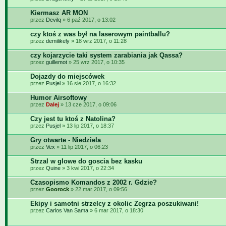
Kiermasz AR MON
przez
Devilq
» 6 paź 2017, o 13:02
czy ktoś z was był na laserowym paintballu?
przez
demilikely
» 18 wrz 2017, o 11:28
czy kojarzycie taki system zarabiania jak Qassa?
przez
guillemot
» 25 wrz 2017, o 10:35
Dojazdy do miejscówek
przez
Pusjel
» 16 sie 2017, o 16:32
Humor Airsoftowy
przez
Dalej
» 13 cze 2017, o 09:06
Czy jest tu ktoś z Natolina?
przez
Pusjel
» 13 lip 2017, o 18:37
Gry otwarte - Niedziela
przez
Vex
» 11 lip 2017, o 06:23
Strzal w glowe do goscia bez kasku
przez
Quine
» 3 kwi 2017, o 22:34
Czasopismo Komandos z 2002 r. Gdzie?
przez
Goorock
» 22 mar 2017, o 09:56
Ekipy i samotni strzelcy z okolic Zegrza poszukiwani!
przez
Carlos Van Sama
» 6 mar 2017, o 18:30