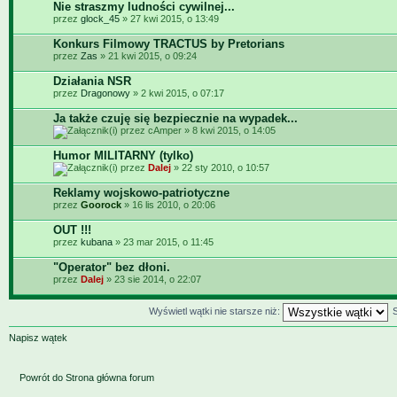
Nie straszmy ludności cywilnej...
przez
glock_45
» 27 kwi 2015, o 13:49
Konkurs Filmowy TRACTUS by Pretorians
przez
Zas
» 21 kwi 2015, o 09:24
Działania NSR
przez
Dragonowy
» 2 kwi 2015, o 07:17
Ja także czuję się bezpiecznie na wypadek...
przez cAmper » 8 kwi 2015, o 14:05
Humor MILITARNY (tylko)
przez
Dalej
» 22 sty 2010, o 10:57
Reklamy wojskowo-patriotyczne
przez
Goorock
» 16 lis 2010, o 20:06
OUT !!!
przez
kubana
» 23 mar 2015, o 11:45
"Operator" bez dłoni.
przez
Dalej
» 23 sie 2014, o 22:07
Wyświetl wątki nie starsze niż:
Napisz wątek
Powrót do Strona główna forum