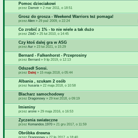
Pomoc dzieciakowi
przez
Damotr
» 2 mar 2011, o 18:51
Grosz do grosza - Weekend Warriors też pomaga!
przez
Alien
» 29 paź 2009, o 22:24
Co zrobić z 1% - to nie wiele a tak dużo
przez
ZibiD
» 25 lut 2010, o 14:45
Czy ktoś dalej gra w ASG
przez
Aur
» 23 lut 2021, o 15:29
Bernard - Falkenhorst - Przeprosiny
przez
Bernard
» 9 lip 2019, o 12:13
Odszedł Sonsi.
przez
Dalej
» 15 maja 2018, o 05:44
Albania , szukam 2 osób
przez
husaria
» 22 maja 2018, o 10:58
Blacharz samochodowy
przez
Dragonowy
» 29 kwi 2018, o 09:19
Imieniny
przez
arone
» 29 maja 2016, o 16:53
Zyczenia swiateczne
przez
Komandos.1970
» 21 gru 2017, o 11:59
Obróbka drewna
przez
Dragonowy
» 27 lis 2017, o 18:40