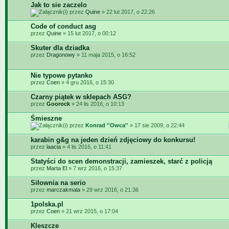
Jak to sie zaczelo
przez
Quine
» 22 lut 2017, o 22:26
Code of conduct asg
przez
Quine
» 15 lut 2017, o 00:12
Skuter dla dziadka
przez
Dragonowy
» 11 maja 2015, o 16:52
Nie typowe pytanko
przez
Coen
» 4 gru 2016, o 15:30
Czarny piątek w sklepach ASG?
przez
Goorock
» 24 lis 2016, o 10:13
Śmieszne
przez
Konrad ''Owca''
» 17 sie 2009, o 22:44
karabin g&g na jeden dzień zdjęciowy do konkursu!
przez
laacia
» 4 lis 2016, o 11:41
Statyści do scen demonstracji, zamieszek, starć z policją
przez
Marta El
» 7 wrz 2016, o 15:37
Siłownia na serio
przez
marczakmala
» 29 wrz 2016, o 21:36
1polska.pl
przez
Coen
» 21 wrz 2015, o 17:04
Kleszcze