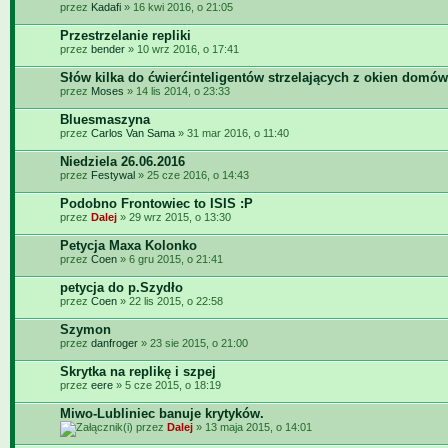
przez
Kadafi
» 16 kwi 2016, o 21:05
Przestrzelanie repliki
przez
bender
» 10 wrz 2016, o 17:41
Słów kilka do ćwierćinteligentów strzelających z okien domów
przez
Moses
» 14 lis 2014, o 23:33
Bluesmaszyna
przez
Carlos Van Sama
» 31 mar 2016, o 11:40
Niedziela 26.06.2016
przez
Festywal
» 25 cze 2016, o 14:43
Podobno Frontowiec to ISIS :P
przez
Dalej
» 29 wrz 2015, o 13:30
Petycja Maxa Kolonko
przez
Coen
» 6 gru 2015, o 21:41
petycja do p.Szydło
przez
Coen
» 22 lis 2015, o 22:58
Szymon
przez
danfroger
» 23 sie 2015, o 21:00
Skrytka na replikę i szpej
przez
eere
» 5 cze 2015, o 18:19
Miwo-Lubliniec banuje krytyków.
przez
Dalej
» 13 maja 2015, o 14:01