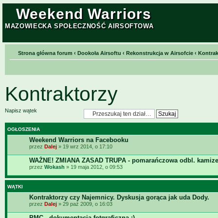
Weekend Warriors
MAZOWIECKA SPOŁECZNOŚĆ AIRSOFTOWA
Strona główna forum
‹
Dookoła Airsoftu
‹
Rekonstrukcja w Airsofcie
‹
Kontrak
Kontraktorzy
Napisz wątek
OGŁOSZENIA
Weekend Warriors na Facebooku
przez
Dalej
» 19 wrz 2014, o 17:10
WAŻNE! ZMIANA ZASAD TRUPA - pomarańczowa odbl. kamize
przez
Wokash
» 19 maja 2012, o 09:53
WĄTKI
Kontraktorzy czy Najemnicy. Dyskusja gorąca jak uda Dody.
przez
Dalej
» 29 paź 2009, o 16:03
PMC - dokumentacja fotgraficzna :)