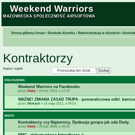
Weekend Warriors
MAZOWIECKA SPOŁECZNOŚĆ AIRSOFTOWA
Strona główna forum
‹
Dookoła Airsoftu
‹
Rekonstrukcja w Airsofcie
‹
Kontrak
Kontraktorzy
Napisz wątek
OGŁOSZENIA
Weekend Warriors na Facebooku
przez
Dalej
» 19 wrz 2014, o 17:10
WAŻNE! ZMIANA ZASAD TRUPA - pomarańczowa odbl. kamize
przez
Wokash
» 19 maja 2012, o 09:53
WĄTKI
Kontraktorzy czy Najemnicy. Dyskusja gorąca jak uda Dody.
przez
Dalej
» 29 paź 2009, o 16:03
PMC - dokumentacja fotgraficzna :)