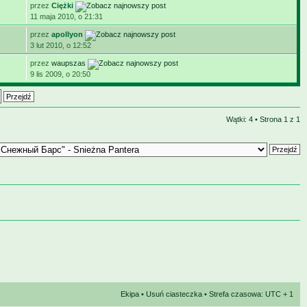
przez
Ciężki
11 maja 2010, o 21:31
przez
apollyon
3 lut 2010, o 12:52
przez
waupszas
9 lis 2009, o 20:50
Wątki: 4 • Strona
1
z
1
Ekipa
•
Usuń ciasteczka
• Strefa czasowa: UTC + 1