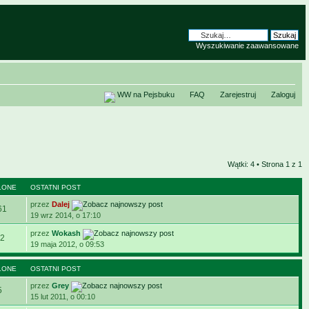
Wyszukiwanie zaawansowane
WW na Pejsbuku
FAQ
Zarejestruj
Zaloguj
Wątki: 4 • Strona
1
z
1
LONE
OSTATNI POST
przez
Dalej
61
19 wrz 2014, o 17:10
przez
Wokash
2
19 maja 2012, o 09:53
LONE
OSTATNI POST
przez
Grey
5
15 lut 2011, o 00:10