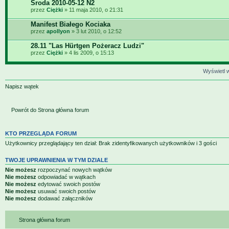
Środa 2010-05-12 N2
przez
Ciężki
» 11 maja 2010, o 21:31
Manifest Białego Kociaka
przez
apollyon
» 3 lut 2010, o 12:52
28.11 "Las Hürtgen Pożeracz Ludzi"
przez
Ciężki
» 4 lis 2009, o 15:13
Wyświetl w
Napisz wątek
Powrót do Strona główna forum
KTO PRZEGLĄDA FORUM
Użytkownicy przeglądający ten dział: Brak zidentyfikowanych użytkowników i 3 gości
TWOJE UPRAWNIENIA W TYM DZIALE
Nie możesz
rozpoczynać nowych wątków
Nie możesz
odpowiadać w wątkach
Nie możesz
edytować swoich postów
Nie możesz
usuwać swoich postów
Nie możesz
dodawać załączników
Strona główna forum