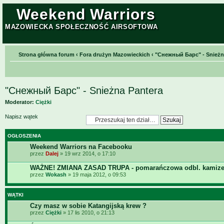
Weekend Warriors
MAZOWIECKA SPOŁECZNOŚĆ AIRSOFTOWA
Strona główna forum
‹
Fora drużyn Mazowieckich
‹
"Снежный Барс" - Snieżn
"Снежный Барс" - Snieżna Pantera
Moderator:
Ciężki
Napisz wątek
OGŁOSZENIA
Weekend Warriors na Facebooku
przez
Dalej
» 19 wrz 2014, o 17:10
WAŻNE! ZMIANA ZASAD TRUPA - pomarańczowa odbl. kamize
przez
Wokash
» 19 maja 2012, o 09:53
WĄTKI
Czy masz w sobie Katangijską krew ?
przez
Ciężki
» 17 lis 2010, o 21:13