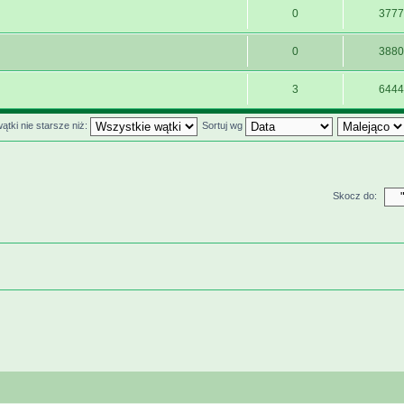
0
3777
0
3880
3
6444
ątki nie starsze niż:
Sortuj wg
Skocz do: