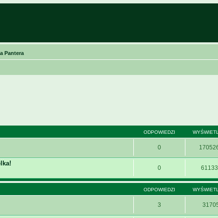
a Pantera
ODPOWIEDZI
WYŚWIET
0
17052
lka!
0
61133
ODPOWIEDZI
WYŚWIET
3
3170