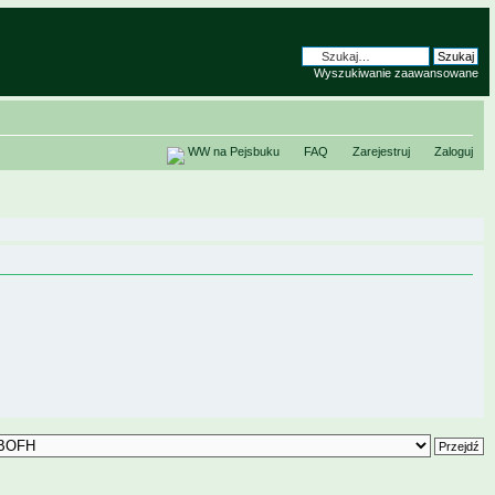
Wyszukiwanie zaawansowane
WW na Pejsbuku
FAQ
Zarejestruj
Zaloguj