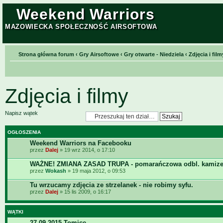
Weekend Warriors
MAZOWIECKA SPOŁECZNOŚĆ AIRSOFTOWA
Strona główna forum
‹
Gry Airsoftowe
‹
Gry otwarte - Niedziela
‹
Zdjęcia i film
Zdjęcia i filmy
Napisz wątek
OGŁOSZENIA
Weekend Warriors na Facebooku
przez
Dalej
» 19 wrz 2014, o 17:10
WAŻNE! ZMIANA ZASAD TRUPA - pomarańczowa odbl. kamize
przez
Wokash
» 19 maja 2012, o 09:53
Tu wrzucamy zdjęcia ze strzelanek - nie robimy syfu.
przez
Dalej
» 15 lis 2009, o 16:17
WĄTKI
27-09-2015 Tomice