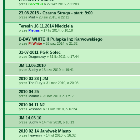
przez
GRZYBU
» 27 wrz 2015, o 21:03
23.08.2015 - Czarna Struga - start: 9:00
przez
Mad
» 23 sie 2015, o 22:11
Teresin 16.11.2014 Niedziela
przez
Pietras
» 17 lis 2014, o 10:18
B-DAY WHITE II Pułapka Inż Karwowskiego
przez
Pi White
» 26 paź 2014, o 21:32
31-07-2011 PGR Solec
przez
Dragonowy
» 31 lip 2011, o 17:44
JM 13.06.2010
przez
Suchy
» 13 cze 2010, o 19:41
2010 03 28 | JM
przez
The Fury
» 31 mar 2010, o 20:03
2010 04 25
przez
Mamut
» 25 kwi 2010, o 17:17
2010 04 11 N2
przez
Yessabel
» 11 kwi 2010, o 16:24
JM 14.03.10
przez
Suchy
» 14 mar 2010, o 18:13
2010 02 14 Janówek Miasto
przez
heavenly
» 14 lut 2010, o 16:32