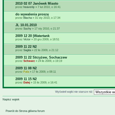
2010 02 07 Janówek Miasto
przez
heavenly
» 7 lut 2010, o 16:41
do wywalenia proszę
przez
Blacha
» 31 sty 2010, o 17:34
JL 10.01.2010
przez
Suchy
» 17 sty 2010, o 21:37
2009 12 20 |Watertank
przez
Victor
» 20 gru 2009, o 18:51
2009 11 22 N2
przez
Sagita
» 22 lis 2009, o 21:12
2009 11 22 Strzyżew, Sochaczew
przez
Schwarz
» 24 lis 2009, o 19:19
2009 11 08 N2
przez
Fala
» 17 lis 2009, o 08:11
2009 11 15 N2
przez
Dalej
» 15 lis 2009, o 16:41
Wyświetl wątki nie starsze niż:
Napisz wątek
Powrót do Strona główna forum