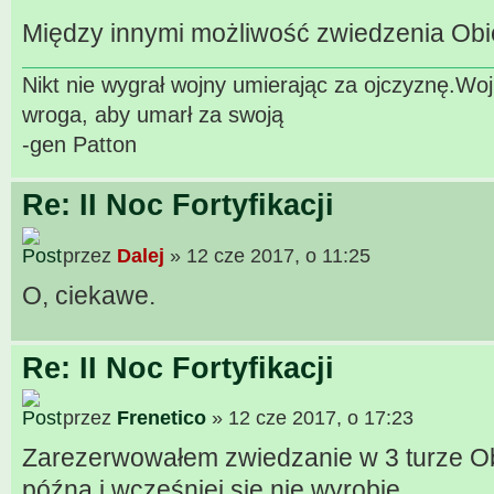
Między innymi możliwość zwiedzenia Obie
Nikt nie wygrał wojny umierając za ojczyznę.W
wroga, aby umarł za swoją
-gen Patton
Re: II Noc Fortyfikacji
przez
Dalej
» 12 cze 2017, o 11:25
O, ciekawe.
Re: II Noc Fortyfikacji
przez
Frenetico
» 12 cze 2017, o 17:23
Zarezerwowałem zwiedzanie w 3 turze Obi
późna i wcześniej się nie wyrobię.