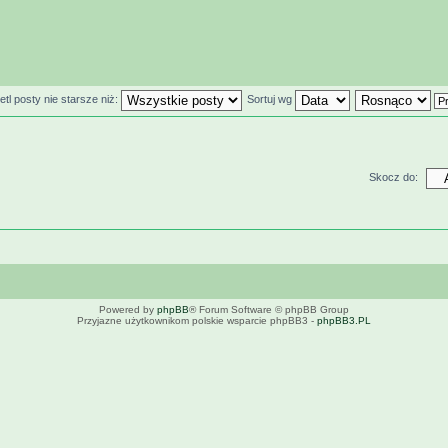
tl posty nie starsze niż:
Sortuj wg
Skocz do:
Powered by
phpBB
® Forum Software © phpBB Group
Przyjazne użytkownikom polskie wsparcie phpBB3 -
phpBB3.PL