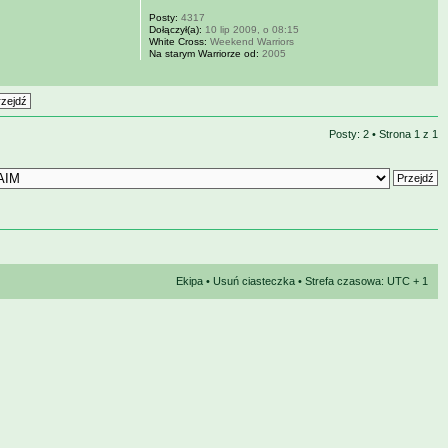
Posty:
4317
Dołączył(a):
10 lip 2009, o 08:15
White Cross:
Weekend Warriors
Na starym Warriorze od:
2005
Posty: 2 • Strona
1
z
1
Ekipa
•
Usuń ciasteczka
• Strefa czasowa: UTC + 1