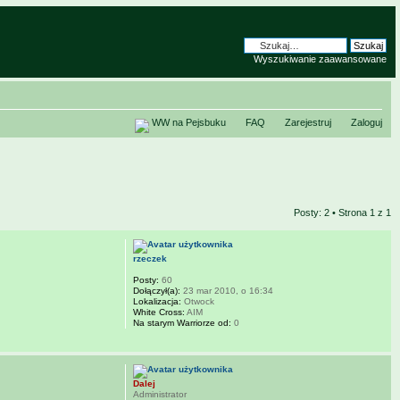
Wyszukiwanie zaawansowane
WW na Pejsbuku
FAQ
Zarejestruj
Zaloguj
Posty: 2 • Strona
1
z
1
rzeczek
Posty:
60
Dołączył(a):
23 mar 2010, o 16:34
Lokalizacja:
Otwock
White Cross:
AIM
Na starym Warriorze od:
0
Dalej
Administrator