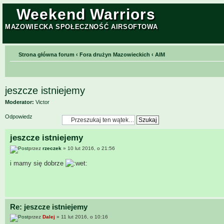
Weekend Warriors
MAZOWIECKA SPOŁECZNOŚĆ AIRSOFTOWA
Strona główna forum
‹
Fora drużyn Mazowieckich
‹
AIM
jeszcze istniejemy
Moderator:
Victor
Odpowiedz
jeszcze istniejemy
przez
rzeczek
» 10 lut 2016, o 21:56
i mamy się dobrze
Re: jeszcze istniejemy
przez
Dalej
» 11 lut 2016, o 10:16