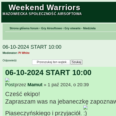
Weekend Warriors
MAZOWIECKA SPOŁECZNOŚĆ AIRSOFTOWA
Strona główna forum
‹
Gry Airsoftowe
‹
Gry otwarte - Niedziela
06-10-2024 START 10:00
Moderator:
Pi White
Odpowiedz
06-10-2024 START 10:00
przez
Mamut
» 1 paź 2024, o 20:39
Cześć ekipo!
Zapraszam was na jebaneczkę zapozna
Piaseczyńskiego i przyjaciół.