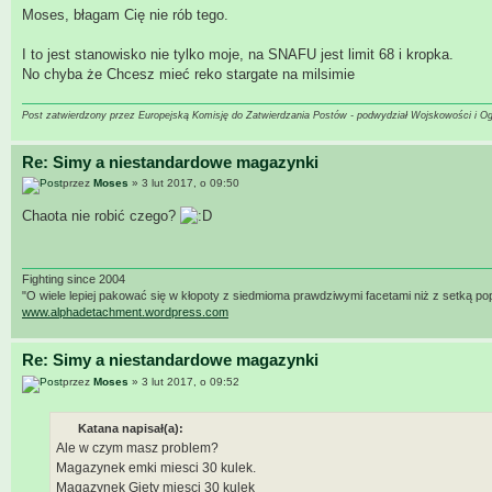
Moses, błagam Cię nie rób tego.
I to jest stanowisko nie tylko moje, na SNAFU jest limit 68 i kropka.
No chyba że Chcesz mieć reko stargate na milsimie
Post zatwierdzony przez Europejską Komisję do Zatwierdzania Postów - podwydział Wojskowości i O
Re: Simy a niestandardowe magazynki
przez
Moses
» 3 lut 2017, o 09:50
Chaota nie robić czego?
Fighting since 2004
"O wiele lepiej pakować się w kłopoty z siedmioma prawdziwymi facetami niż z setką po
www.alphadetachment.wordpress.com
Re: Simy a niestandardowe magazynki
przez
Moses
» 3 lut 2017, o 09:52
Katana napisał(a):
Ale w czym masz problem?
Magazynek emki miesci 30 kulek.
Magazynek Giety miesci 30 kulek