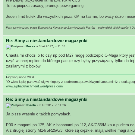
Nie Dawaj przyzwolenia na tzw. RKM CCS
To rozpieprza zasady, promuje powergaming.
Jeden limit kulek dla wszystkich poza KM na taśme, bo waży dużo i nosici
Post zatwierdzony przez Europejską Komisję do Zatwierdzania Postów - podwydział Wojskowości i O
Re: Simy a niestandardowe magazynki
przez
Moses
» 3 lut 2017, o 11:03
Chaota mi chodzi o to czy np pod M27 mogę podczepić C-Maga który jest
użyć w innej replice do którego pasuje czy byłby przywiązany tylko do tej
zasilanymi z boxów
Fighting since 2004
"O wiele lepiej pakować się w kłopoty z siedmioma prawdziwymi facetami niż z setką po
www.alphadetachment.wordpress.com
Re: Simy a niestandardowe magazynki
przez
Chaota
» 3 lut 2017, o 11:26
Ja pisze właśnie o takich pomysłach.
P90 z magami po 125, AK z bananami po 112, AK/G36/M-ka a pudłem na
A z drugiej strony M14/SR25/G3, które są ciężkie, mają wielkie magi a ku