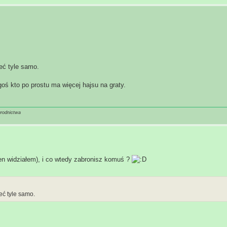
eć tyle samo.
oś kto po prostu ma więcej hajsu na graty.
grodnictwa
en widziałem), i co wtedy zabronisz komuś ?
eć tyle samo.