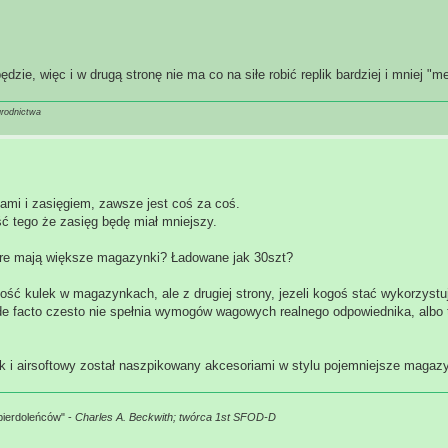
dzie, więc i w drugą stronę nie ma co na siłe robić replik bardziej i mniej "m
grodnictwa
ami i zasięgiem, zawsze jest coś za coś.
tego że zasięg będę miał mniejszy.
które mają większe magazynki? Ładowane jak 30szt?
ość kulek w magazynkach, ale z drugiej strony, jezeli kogoś stać wykorzyst
a de facto czesto nie spełnia wymogów wagowych realnego odpowiednika, albo t
jak i airsoftowy został naszpikowany akcesoriami w stylu pojemniejsze magazy
pierdoleńców" -
Charles A. Beckwith; twórca 1st SFOD-D