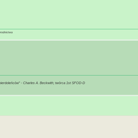
grodnictwa
pierdoleńców" -
Charles A. Beckwith; twórca 1st SFOD-D