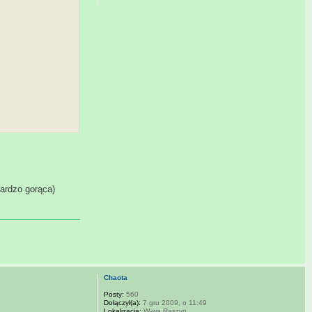
ardzo gorąca)
Chaota
Posty:
560
Dołączył(a):
7 gru 2009, o 11:49
Lokalizacja:
W-wa Raszyn