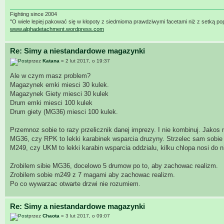
Fighting since 2004
"O wiele lepiej pakować się w kłopoty z siedmioma prawdziwymi facetami niż z setką po
www.alphadetachment.wordpress.com
Re: Simy a niestandardowe magazynki
przez
Katana
» 2 lut 2017, o 19:37
Ale w czym masz problem?
Magazynek emki miesci 30 kulek.
Magazynek Giety miesci 30 kulek
Drum emki miesci 100 kulek
Drum giety (MG36) miesci 100 kulek.
Przemnoz sobie to razy przelicznik danej imprezy. I nie kombinuj. Jakos 
MG36, czy RPK to lekki karabinek wsparcia druzyny. Strzelec sam sobie
M249, czy UKM to lekki karabin wsparcia oddzialu, kilku chlopa nosi do 
Zrobilem sibie MG36, docelowo 5 drumow po to, aby zachowac realizm.
Zrobilem sobie m249 z 7 magami aby zachowac realizm.
Po co wywarzac otwarte drzwi nie rozumiem.
Re: Simy a niestandardowe magazynki
przez
Chaota
» 3 lut 2017, o 09:07