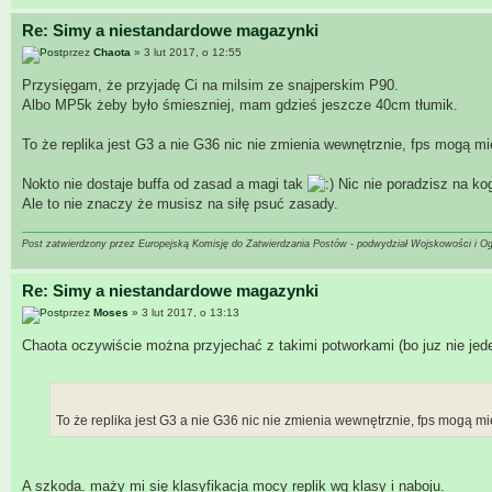
Re: Simy a niestandardowe magazynki
przez
Chaota
» 3 lut 2017, o 12:55
Przysięgam, że przyjadę Ci na milsim ze snajperskim P90.
Albo MP5k żeby było śmieszniej, mam gdzieś jeszcze 40cm tłumik.
To że replika jest G3 a nie G36 nic nie zmienia wewnętrznie, fps mogą mi
Nokto nie dostaje buffa od zasad a magi tak
Nic nie poradzisz na kog
Ale to nie znaczy że musisz na siłę psuć zasady.
Post zatwierdzony przez Europejską Komisję do Zatwierdzania Postów - podwydział Wojskowości i O
Re: Simy a niestandardowe magazynki
przez
Moses
» 3 lut 2017, o 13:13
Chaota oczywiście można przyjechać z takimi potworkami (bo juz nie jed
To że replika jest G3 a nie G36 nic nie zmienia wewnętrznie, fps mogą mi
A szkoda. maży mi się klasyfikacja mocy replik wg klasy i naboju.