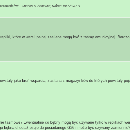
pierdoleńców" -
Charles A. Beckwith; twórca 1st SFOD-D
epliki, które w wersji palnej zasilane mogą być z taśmy amunicyjnej. Bardzo
 powstały jako broń wsparcia, zasilana z magazynków do których powstały po
ilanie taśmowe? Ewentualnie co bębny mogą być używane tylko w replikach we
go bębna chociaż psuje do posiadanego G36 i może być używany zamiennie