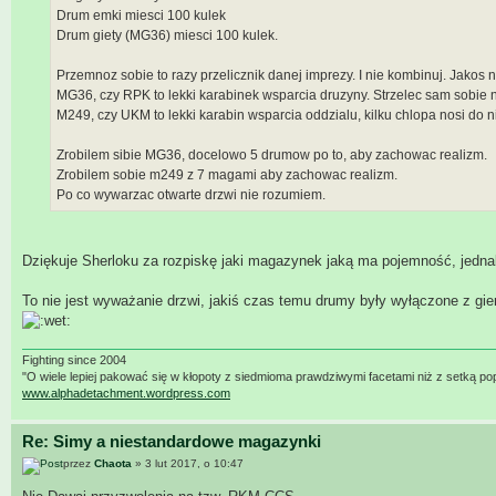
Drum emki miesci 100 kulek
Drum giety (MG36) miesci 100 kulek.
Przemnoz sobie to razy przelicznik danej imprezy. I nie kombinuj. Jakos n
MG36, czy RPK to lekki karabinek wsparcia druzyny. Strzelec sam sobie 
M249, czy UKM to lekki karabin wsparcia oddzialu, kilku chlopa nosi do 
Zrobilem sibie MG36, docelowo 5 drumow po to, aby zachowac realizm.
Zrobilem sobie m249 z 7 magami aby zachowac realizm.
Po co wywarzac otwarte drzwi nie rozumiem.
Dziękuje Sherloku za rozpiskę jaki magazynek jaką ma pojemność, jednak
To nie jest wyważanie drzwi, jakiś czas temu drumy były wyłączone z gi
Fighting since 2004
"O wiele lepiej pakować się w kłopoty z siedmioma prawdziwymi facetami niż z setką po
www.alphadetachment.wordpress.com
Re: Simy a niestandardowe magazynki
przez
Chaota
» 3 lut 2017, o 10:47