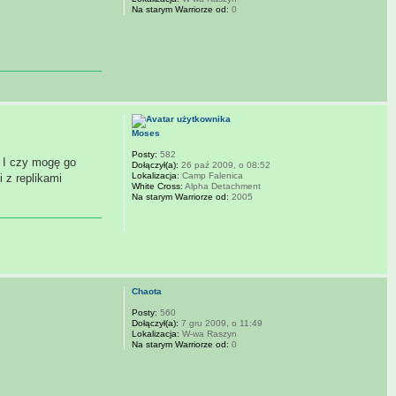
Na starym Warriorze od:
0
Moses
Posty:
582
. I czy mogę go
Dołączył(a):
26 paź 2009, o 08:52
Lokalizacja:
Camp Falenica
 z replikami
White Cross:
Alpha Detachment
Na starym Warriorze od:
2005
Chaota
Posty:
560
Dołączył(a):
7 gru 2009, o 11:49
Lokalizacja:
W-wa Raszyn
Na starym Warriorze od:
0