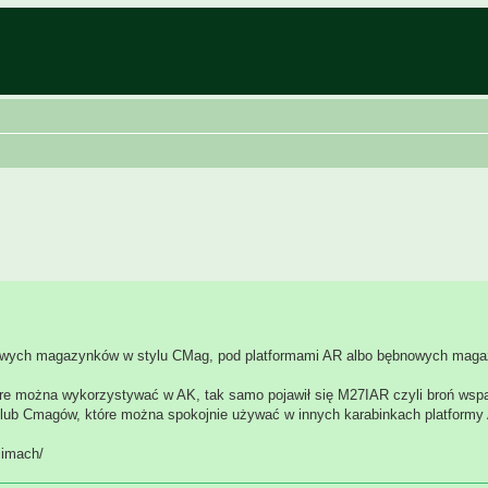
rdowych magazynków w stylu CMag, pod platformami AR albo bębnowych mag
re można wykorzystywać w AK, tak samo pojawił się M27IAR czyli broń wspa
ub Cmagów, które można spokojnie używać w innych karabinkach platformy
simach/