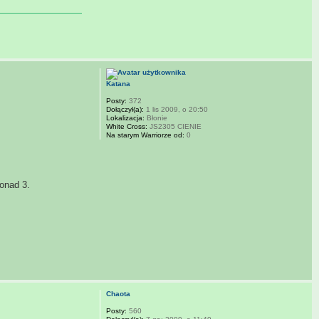
Katana
Posty:
372
Dołączył(a):
1 lis 2009, o 20:50
Lokalizacja:
Błonie
White Cross:
JS2305 CIENIE
Na starym Warriorze od:
0
ponad 3.
Chaota
Posty:
560