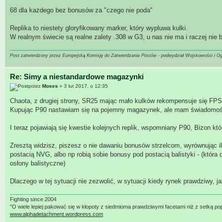
68 dla każdego bez bonusów za "czego nie poda"
Replika to niestety gloryfikowany marker, który wypluwa kulki.
W realnym świecie są realne zalety .308 w G3, u nas nie ma i raczej nie bę
Post zatwierdzony przez Europejską Komisję do Zatwierdzania Postów - podwydział Wojskowości i O
Re: Simy a niestandardowe magazynki
przez
Moses
» 3 lut 2017, o 12:35
Chaota, z drugiej strony, SR25 mając mało kulków rekompensuje się FPS
Kupując P90 nastawiam się na pojemny magazynek, ale mam świadomość 
I teraz pojawiają się kwestie kolejnych replik, wspomniany P90, Bizon 
Zresztą widzisz, piszesz o nie dawaniu bonusów strzelcom, wyrównując il
postacią NVG, albo np robią sobie bonusy pod postacią balistyki - (któr
osłony balistyczne)
Dlaczego w tej sytuacji nie zezwolić, w sytuacji kiedy rynek prawdziwy, 
Fighting since 2004
"O wiele lepiej pakować się w kłopoty z siedmioma prawdziwymi facetami niż z setką po
www.alphadetachment.wordpress.com