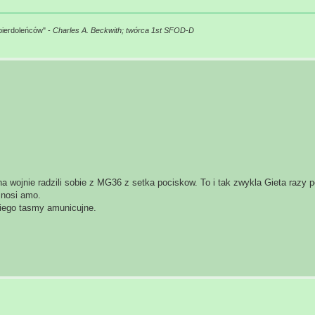
pierdoleńców" -
Charles A. Beckwith; twórca 1st SFOD-D
na wojnie radzili sobie z MG36 z setka pociskow. To i tak zwykla Gieta razy 
 nosi amo.
niego tasmy amunicujne.