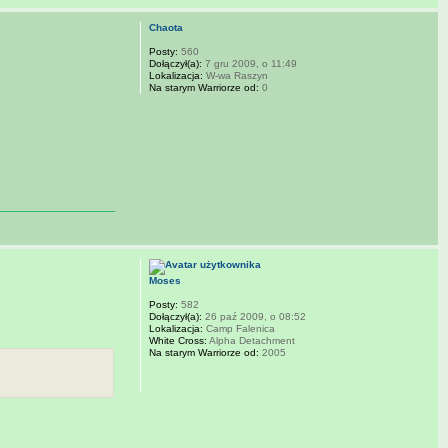
Chaota
Posty:
560
Dołączył(a):
7 gru 2009, o 11:49
Lokalizacja:
W-wa Raszyn
Na starym Warriorze od:
0
Moses
Posty:
582
Dołączył(a):
26 paź 2009, o 08:52
Lokalizacja:
Camp Falenica
White Cross:
Alpha Detachment
Na starym Warriorze od:
2005