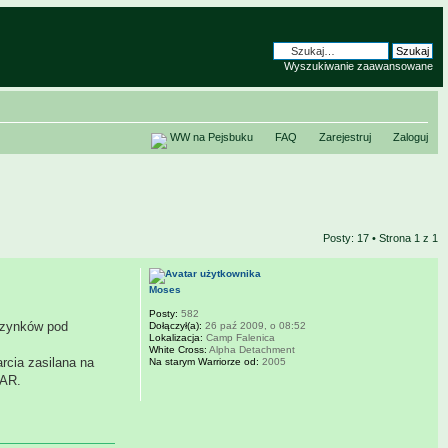
Wyszukiwanie zaawansowane
WW na Pejsbuku
FAQ
Zarejestruj
Zaloguj
Posty: 17 • Strona
1
z
1
Moses
Posty:
582
azynków pod
Dołączył(a):
26 paź 2009, o 08:52
Lokalizacja:
Camp Falenica
White Cross:
Alpha Detachment
rcia zasilana na
Na starym Warriorze od:
2005
 AR.