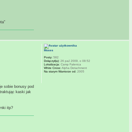
eta"
Moses
Posty:
582
Dołączył(a):
26 paź 2009, o 08:52
Lokalizacja:
Camp Falenica
White Cross:
Alpha Detachment
Na starym Warriorze od:
2005
uje sobie bonusy pod
raktując kaski jak
nki itp?