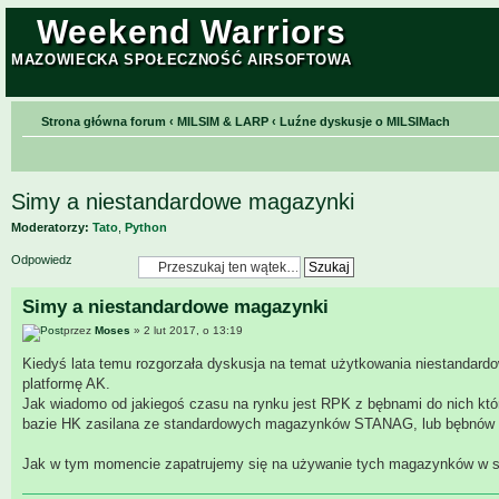
Weekend Warriors
MAZOWIECKA SPOŁECZNOŚĆ AIRSOFTOWA
Strona główna forum
‹
MILSIM & LARP
‹
Luźne dyskusje o MILSIMach
Simy a niestandardowe magazynki
Moderatorzy:
Tato
,
Python
Odpowiedz
Simy a niestandardowe magazynki
przez
Moses
» 2 lut 2017, o 13:19
Kiedyś lata temu rozgorzała dyskusja na temat użytkowania niestanda
platformę AK.
Jak wiadomo od jakiegoś czasu na rynku jest RPK z bębnami do nich któ
bazie HK zasilana ze standardowych magazynków STANAG, lub bębnów l
Jak w tym momencie zapatrujemy się na używanie tych magazynków w 