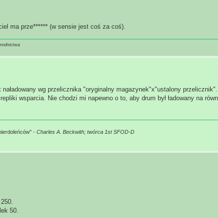
el ma prze****** (w sensie jest coś za coś).
grodnictwa
 naładowany wg przelicznika "oryginalny magazynek"x"ustalony przelicznik"
 repliki wsparcia. Nie chodzi mi napewno o to, aby drum był ładowany na równi
pierdoleńców" -
Charles A. Beckwith; twórca 1st SFOD-D
 250.
lek 50.