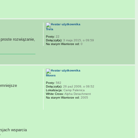
Trela
Posty:
22
 proste rozwiązanie,
Dołączył(a):
3 maja 2015, o 09:59
Na starym Warriorze od:
0
Moses
Posty:
582
jemniejsze
Dołączył(a):
26 paź 2009, o 08:52
Lokalizacja:
Camp Falenica
White Cross:
Alpha Detachment
Na starym Warriorze od:
2005
rsjach wsparcia
?