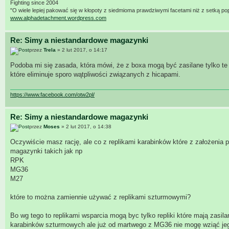
Fighting since 2004
"O wiele lepiej pakować się w kłopoty z siedmioma prawdziwymi facetami niż z setką po
www.alphadetachment.wordpress.com
Re: Simy a niestandardowe magazynki
przez
Trela
» 2 lut 2017, o 14:17
Podoba mi się zasada, która mówi, że z boxa mogą być zasilane tylko te r
które eliminuje sporo wątpliwości związanych z hicapami.
https://www.facebook.com/otw2pl/
Re: Simy a niestandardowe magazynki
przez
Moses
» 2 lut 2017, o 14:38
Oczywiście masz rację, ale co z replikami karabinków które z założenia
magazynki takich jak np
RPK
MG36
M27
które to można zamiennie używać z replikami szturmowymi?
Bo wg tego to replikami wsparcia mogą byc tylko repliki które mają zas
karabinków szturmowych ale już od martwego z MG36 nie mogę wziąć je