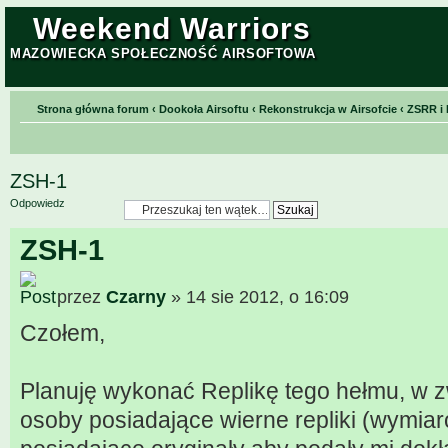
Weekend Warriors
MAZOWIECKA SPOŁECZNOŚĆ AIRSOFTOWA
Strona główna forum
‹
Dookoła Airsoftu
‹
Rekonstrukcja w Airsofcie
‹
ZSRR i 
ZSH-1
Odpowiedz
ZSH-1
przez
Czarny
» 14 sie 2012, o 16:09
Czołem,
Planuję wykonać Replikę tego hełmu, w 
osoby posiadające wierne repliki (wymia