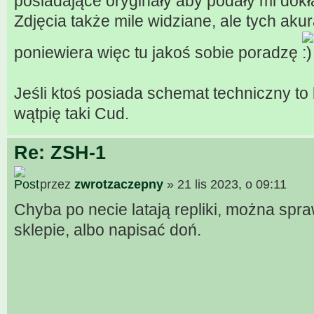
posiadające oryginały aby podały mi dok
Zdjęcia także mile widziane, ale tych akur
poniewiera więc tu jakoś sobie poradzę
Jeśli ktoś posiada schemat techniczny to b
wątpię taki Cud.
Re: ZSH-1
przez
zwrotzaczepny
» 21 lis 2023, o 09:11
Chyba po necie latają repliki, można spr
sklepie, albo napisać doń.
___________________________