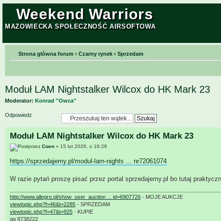
Weekend Warriors
MAZOWIECKA SPOŁECZNOŚĆ AIRSOFTOWA
Strona główna forum
‹
Czarny rynek
‹
Sprzedam
Moduł LAM Nightstalker Wilcox do HK Mark 23
Moderator:
Konrad ''Owca''
Odpowiedz
Moduł LAM Nightstalker Wilcox do HK Mark 23
przez
Coen
» 15 lut 2026, o 16:28
https://sprzedajemy.pl/modul-lam-nights ... nr72061074
W razie pytań proszę pisać przez portal sprzedajemy.pl bo tutaj praktycz
http://www.allegro.pl/show_user_auction ... id=6907726
- MOJE AUKCJE
viewtopic.php?f=46&t=2285
- SPRZEDAM
viewtopic.php?f=47&t=925
- KUPIE
gg 8738222