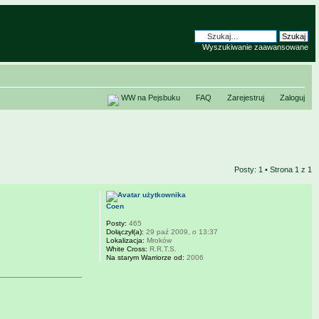
Wyszukiwanie zaawansowane
WW na Pejsbuku
FAQ
Zarejestruj
Zaloguj
Posty: 1 • Strona
1
z
1
Coen
Posty:
465
Dołączył(a):
29 paź 2009, o 13:37
Lokalizacja:
Mroków
White Cross:
R.R.T.S.
Na starym Warriorze od:
2006