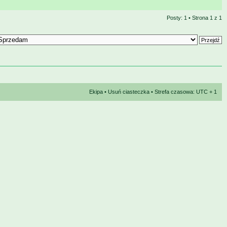
Posty: 1 • Strona
1
z
1
Ekipa
•
Usuń ciasteczka
• Strefa czasowa: UTC + 1