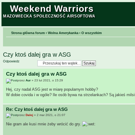
Weekend Warriors
MAZOWIECKA SPOŁECZNOŚĆ AIRSOFTOWA
Strona główna forum
‹
Wolna Amerykanka
‹
O wszystkim
Czy ktoś dalej gra w ASG
Odpowiedz
Czy ktoś dalej gra w ASG
przez
Aur
» 23 lut 2021, o 15:29
Hej, czy nadal ASG jest w miarę popularnym hobby?
W dobie covida i w ogóle? Ile osób bywa na strzelankach? Są jakieś mil
Re: Czy ktoś dalej gra w ASG
przez
Dalej
» 2 mar 2021, o 21:07
Nie gram ale kusi mnie żeby wrócić do gry.