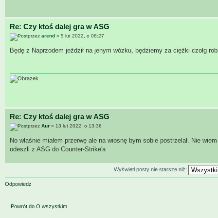
Re: Czy ktoś dalej gra w ASG
przez
arend
» 5 lut 2022, o 08:27
Będę z Naprzodem jeżdził na jenym wózku, będziemy za ciężki czołg robi
Re: Czy ktoś dalej gra w ASG
przez
Aur
» 13 lut 2022, o 13:36
No właśnie miałem przerwę ale na wiosnę bym sobie postrzelał. Nie wiem 
odeszli z ASG do Counter-Strike'a
Wyświetl posty nie starsze niż:
Odpowiedz
Powrót do O wszystkim