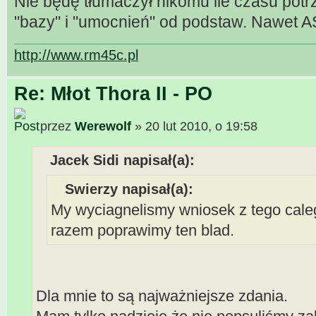
Nie będę tłumaczył nikomu ile czasu pot
"bazy" i "umocnień" od podstaw. Nawet 
http://www.rm45c.pl
Re: Młot Thora II - PO
przez
Werewolf
» 20 lut 2010, o 19:58
Jacek Sidi napisał(a):
Swierzy napisał(a):
My wyciagnelismy wniosek z tego cal
razem poprawimy ten blad.
Dla mnie to są najważniejsze zdania.