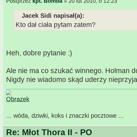
przez
kpt. Bomba
» 20 lut 2010, o 12:23
Jacek Sidi napisał(a):
Kto dał ciała pytam zatem?
Heh, dobre pytanie :)
Ale nie ma co szukać winnego. Holman dob
Nigdy nie wiadomo skąd uderzy nieprzyjac
... wóda, dziwki, koks i znaczki pocztowe ...
Re: Młot Thora II - PO