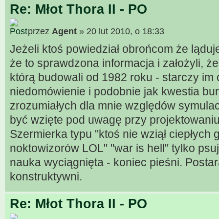
Re: Młot Thora II - PO
przez
Agent
» 20 lut 2010, o 18:33
Jeżeli ktoś powiedział obrońcom że lądu
że to sprawdzona informacja i założyli, 
którą budowali od 1982 roku - starczy im
niedomówienie i podobnie jak kwestia bu
zrozumiałych dla mnie względów symulac
być wzięte pod uwagę przy projektowani
Szermierka typu "ktoś nie wziął ciepłych 
noktowizorów LOL" "war is hell" tylko psu
nauka wyciągnięta - koniec pieśni. Postar
konstruktywni.
Re: Młot Thora II - PO