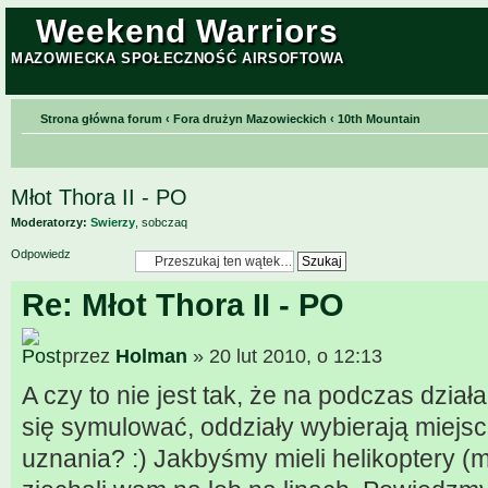
Weekend Warriors
MAZOWIECKA SPOŁECZNOŚĆ AIRSOFTOWA
Strona główna forum
‹
Fora drużyn Mazowieckich
‹
10th Mountain
Młot Thora II - PO
Moderatorzy:
Swierzy
,
sobczaq
Odpowiedz
Re: Młot Thora II - PO
przez
Holman
» 20 lut 2010, o 12:13
A czy to nie jest tak, że na podczas dzia
się symulować, oddziały wybierają miejs
uznania? :) Jakbyśmy mieli helikoptery (