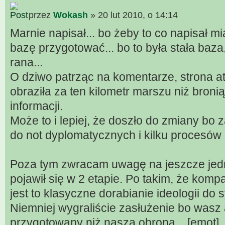
przez
Wokash
» 20 lut 2010, o 14:14
Marnie napisał... bo żeby to co napisał m
bazę przygotować... bo to była stała baza
rana...
O dziwo patrząc na komentarze, strona at
obraziła za ten kilometr marszu niż bron
informacji.
Może to i lepiej, że doszło do zmiany bo 
do not dyplomatycznych i kilku procesów 
Poza tym zwracam uwagę na jeszcze jedno
pojawił się w 2 etapie. Po takim, że kompa
jest to klasyczne dorabianie ideologii do s
Niemniej wygraliście zasłużenie bo wasz at
przygotowany niż nasza obrona... [emot]