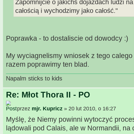
Zapomnijcie o jakichś dojazdach ludzi n
całością i wychodzimy jako całość."
Poprawka - to dostaliscie od dowodcy :)
My wyciagnelismy wniosek z tego caleg
razem poprawimy ten blad.
Napalm sticks to kids
Re: Młot Thora II - PO
przez
mjr. Kupricz
» 20 lut 2010, o 16:27
Myślę, że Niemy powinni wytoczyć proces 
lądowali pod Calais, ale w Normandii, na 