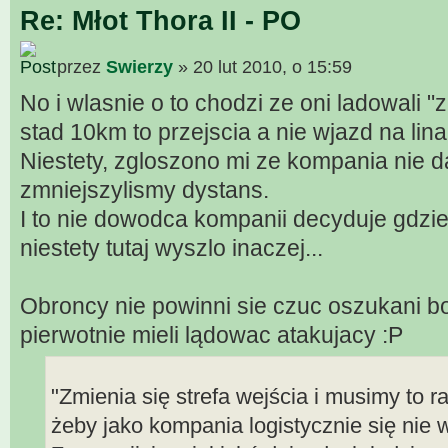
Re: Młot Thora II - PO
przez
Swierzy
» 20 lut 2010, o 15:59
No i wlasnie o to chodzi ze oni ladowali "z
stad 10km to przejscia a nie wjazd na lin
Niestety, zgloszono mi ze kompania nie d
zmniejszylismy dystans.
I to nie dowodca kompanii decyduje gdzie 
niestety tutaj wyszlo inaczej...
Obroncy nie powinni sie czuc oszukani bo
pierwotnie mieli lądowac atakujacy :P
"Zmienia się strefa wejścia i musimy to 
żeby jako kompania logistycznie się nie 