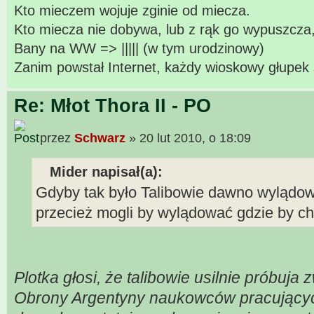
Kto mieczem wojuje zginie od miecza.
Kto miecza nie dobywa, lub z rąk go wypuszcza,
Bany na WW => ||||| (w tym urodzinowy)
Zanim powstał Internet, każdy wioskowy głupek 
Re: Młot Thora II - PO
przez
Schwarz
» 20 lut 2010, o 18:09
Mider napisał(a):
Gdyby tak było Talibowie dawno wylądow
przecież mogli by wylądować gdzie by chc
Plotka głosi, że talibowie usilnie próbuj
Obrony Argentyny naukowców pracujących