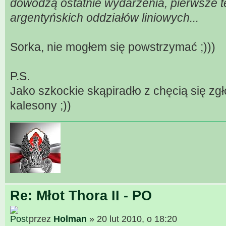
dowodzą ostatnie wydarzenia, pierwsze tel
argentyńskich oddziałów liniowych...
Sorka, nie mogłem się powstrzymać ;)))
P.S.
Jako szkockie skąpiradło z chęcią się z
kalesony ;))
Re: Młot Thora II - PO
przez
Holman
» 20 lut 2010, o 18:20