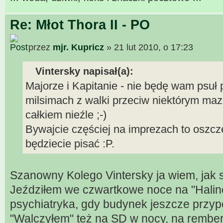
Re: Młot Thora II - PO
przez
mjr. Kupricz
» 21 lut 2010, o 17:23
Vintersky napisał(a):
Majorze i Kapitanie - nie będę wam psuł
milsimach z walki przeciw niektórym ma
całkiem nieźle ;-)
Bywajcie częściej na imprezach to oszczę
będziecie pisać :P.
Szanowny Kolego Vintersky ja wiem, jak s
Jeździłem we czwartkowe noce na "Halin
psychiatryka, gdy budynek jeszcze przypom
"Walczyłem" też na SD w nocy, na rember