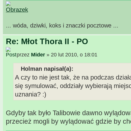
... wóda, dziwki, koks i znaczki pocztowe ...
Re: Młot Thora II - PO
przez
Mider
» 20 lut 2010, o 18:01
Holman napisał(a):
A czy to nie jest tak, że na podczas dzia
się symulować, oddziały wybierają miej
uznania? :)
Gdyby tak było Talibowie dawno wylądow
przecież mogli by wylądować gdzie by chc