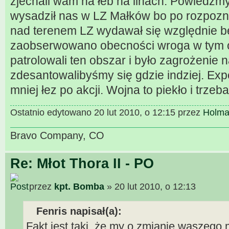
zjechali wam na łeb na linach. Powiedzmy
wysadził nas w LZ Małków bo po rozpozna
nad terenem LZ wydawał się względnie be
zaobserwowano obecności wroga w tym o
patrolowali ten obszar i było zagrożenie
zdesantowalibyśmy się gdzie indziej. Exp
mniej łez po akcji. Wojna to piekło i trzeb
Ostatnio edytowano 20 lut 2010, o 12:15 przez
Holm
Bravo Company, CO
Re: Młot Thora II - PO
przez
kpt. Bomba
» 20 lut 2010, o 12:13
Fenris napisał(a):
Fakt jest taki, że my o zmianie waszego 