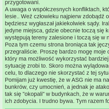
przygotowani.
A uwaga o współczesnych konfliktach, kt
lesie.. Weź człowieku najpierw zdobądź 
będziesz wygłaszał jakiekolwiek sądy. Irak
jedyne miejsca, gdzie obecnie toczą się ko
występują tereny zalesione i toczą się w n
Poza tym czemu strona broniąca tak jęczy
przegraliście. Proszę bardzo mogę moje
który ma możliwość wykorzystać bardziej
sytuację zrobi to. Skoro można wylądować 
celu, to dlaczego nie skorzystać z tej sytu
Pomijam już kwestię, że w ASG nie ma n
bunkrów, czy umocnień, a jednak je atak
tak się "okopali" w budynkach, że w waru
ich zdobycia. I trudno bywa. Tym razem f