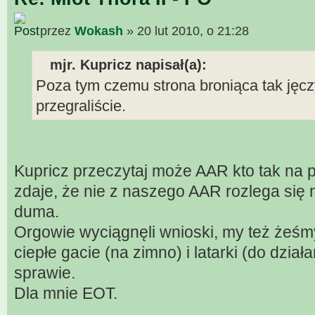
przez
Wokash
» 20 lut 2010, o 21:28
mjr. Kupricz napisał(a):
Poza tym czemu strona broniąca tak jęczy
przegraliście.
Kupricz przeczytaj może AAR kto tak na p
zdaje, że nie z naszego AAR rozlega się 
duma.
Orgowie wyciągnęli wnioski, my też żeśm
ciepłe gacie (na zimno) i latarki (do dzia
sprawie.
Dla mnie EOT.