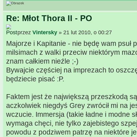
Re: Młot Thora II - PO
przez
Vintersky
» 21 lut 2010, o 00:27
Majorze i Kapitanie - nie będę wam psuł
milsimach z walki przeciw niektórym maz
znam całkiem nieźle ;-)
Bywajcie częściej na imprezach to oszczę
będziecie pisać :P.
Faktem jest że największą przeszkodą są
aczkolwiek niegdyś Grey zwrócił mi na j
wczucie. Immersja (takie ładne i modne sł
wymaga chęci, nie tylko zajebistego szpeju
powodu z podziwem patrzę na niektóre je