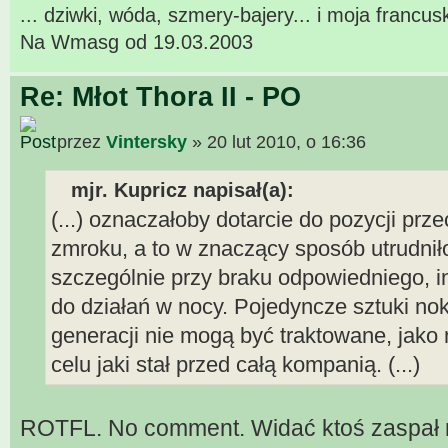
... dziwki, wóda, szmery-bajery... i moja francu
Na Wmasg od 19.03.2003
Re: Młot Thora II - PO
przez
Vintersky
» 20 lut 2010, o 16:36
mjr. Kupricz napisał(a):
(...) oznaczałoby dotarcie do pozycji prz
zmroku, a to w znaczący sposób utrudniło
szczególnie przy braku odpowiedniego, 
do działań w nocy. Pojedyncze sztuki nok
generacji nie mogą być traktowane, jako 
celu jaki stał przed całą kompanią. (...)
ROTFL. No comment. Widać ktoś zaspał na