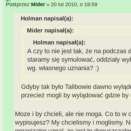
przez
Mider
» 20 lut 2010, o 18:59
Holman napisał(a):
Mider napisał(a):
Holman napisał(a):
A czy to nie jest tak, że na podczas 
staramy się symulować, oddziały wy
wg. własnego uznania? :)
Gdyby tak było Talibowie dawno wyląd
przecież mogli by wylądować gdzie by c
Moze i by chcieli, ale nie moga. Co to w
wypisujesz? My chcielismy i moglismy. N
organizator uznal, ze jest to dopuszczalne