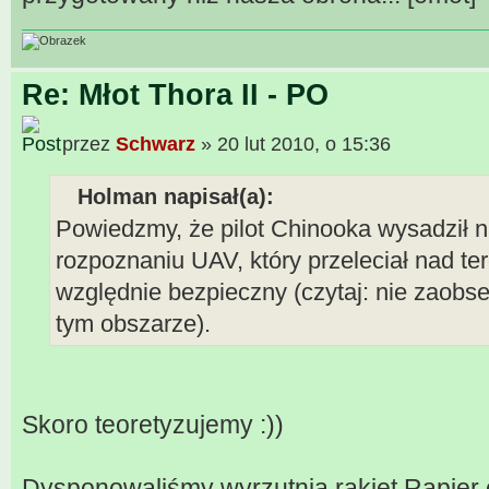
Re: Młot Thora II - PO
przez
Schwarz
» 20 lut 2010, o 15:36
Holman napisał(a):
Powiedzmy, że pilot Chinooka wysadził 
rozpoznaniu UAV, który przeleciał nad t
względnie bezpieczny (czytaj: nie zaob
tym obszarze).
Skoro teoretyzujemy :))
Dysponowaliśmy wyrzutnią rakiet Rapier