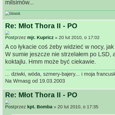
milsimów...
Re: Młot Thora II - PO
przez
mjr. Kupricz
» 20 lut 2010, o 17:02
A co łykacie coś żeby widzieć w nocy, jak
W sumie jeszcze nie strzelałem po LSD, a
koktajlu. Hmm może być ciekawie.
... dziwki, wóda, szmery-bajery... i moja francu
Na Wmasg od 19.03.2003
Re: Młot Thora II - PO
przez
kpt. Bomba
» 20 lut 2010, o 17:35