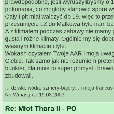
prawdopodobne, jeśli wyruszylibyśmy o 1
pokonania, co mogłoby stanowić spore wy
Cały I plt miał walczyć do 19, więc to prz
przesunięcie LZ do Małkowa było nam bar
A z klimatem podczas zabawy nie mamy p
gusta i różne klimaty. Ogólnie my się dob
własnym klimacie i tyle.
Wokash czytałem Twoje AAR i moja uwaga
Ciebie. Tak samo jak nie rozumiem preten
bunkier, dla mnie to super pomysł i brawo
zbudowali.
... dziwki, wóda, szmery-bajery... i moja francu
Na Wmasg od 19.03.2003
Re: Młot Thora II - PO