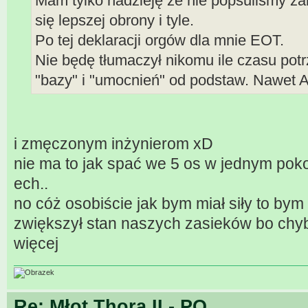
Mam tylko nadzieję że nie popsuliśmy za
się lepszej obrony i tyle.
Po tej deklaracji orgów dla mnie EOT.
Nie będę tłumaczył nikomu ile czasu pot
"bazy" i "umocnień" od podstaw. Nawet
i zmęczonym inżynierom xD
nie ma to jak spać we 5 os w jednym poko
ech..
no cóż osobiście jak bym miał siły to bym 
zwiększył stan naszych zasieków bo chyb
więcej
Re: Młot Thora II - PO