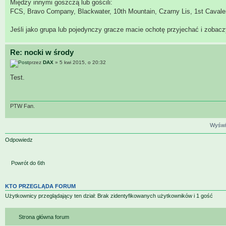
Między innymi goszczą lub gościli:
FCS, Bravo Company, Blackwater, 10th Mountain, Czarny Lis, 1st Cavaler
Jeśli jako grupa lub pojedynczy gracze macie ochotę przyjechać i zobaczyć
Re: nocki w środy
przez
DAX
» 5 kwi 2015, o 20:32
Test.
PTW Fan.
Wyświe
Odpowiedz
Powrót do 6th
KTO PRZEGLĄDA FORUM
Użytkownicy przeglądający ten dział: Brak zidentyfikowanych użytkowników i 1 gość
Strona główna forum