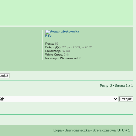
DAX
Posty:
66
Dołączył(a):
27 paź 2009, o 20:21
Lokalizacja:
W-wa
White Cross:
6-th
Na starym Warriorze od:
0
Posty: 2 • Strona
1
z
1
Ekipa
•
Usuń ciasteczka
• Strefa czasowa: UTC + 1