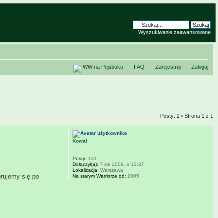
Wyszukiwanie zaawansowane
WW na Pejsbuku
FAQ
Zarejestruj
Zaloguj
Posty: 2 • Strona
1
z
1
Kowal
.
Posty:
131
Dołączył(a):
7 sie 2009, o 12:37
Lokalizacja:
Warszawa
erujemy się po
Na starym Warriorze od:
2005