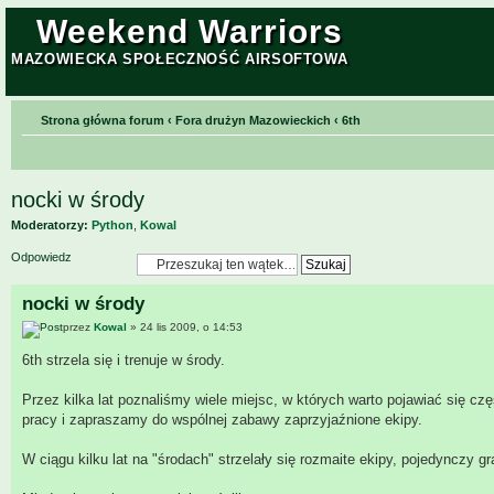
Weekend Warriors
MAZOWIECKA SPOŁECZNOŚĆ AIRSOFTOWA
Strona główna forum
‹
Fora drużyn Mazowieckich
‹
6th
nocki w środy
Moderatorzy:
Python
,
Kowal
Odpowiedz
nocki w środy
przez
Kowal
» 24 lis 2009, o 14:53
6th strzela się i trenuje w środy.
Przez kilka lat poznaliśmy wiele miejsc, w których warto pojawiać się cz
pracy i zapraszamy do wspólnej zabawy zaprzyjaźnione ekipy.
W ciągu kilku lat na "środach" strzelały się rozmaite ekipy, pojedynczy gr