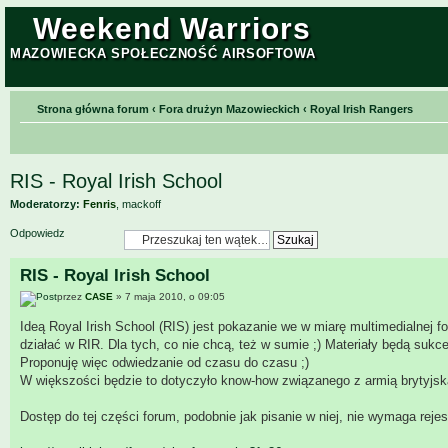
Weekend Warriors
MAZOWIECKA SPOŁECZNOŚĆ AIRSOFTOWA
Strona główna forum
‹
Fora drużyn Mazowieckich
‹
Royal Irish Rangers
RIS - Royal Irish School
Moderatorzy:
Fenris
,
mackoff
Odpowiedz
RIS - Royal Irish School
przez
CASE
» 7 maja 2010, o 09:05
Ideą Royal Irish School (RIS) jest pokazanie we w miarę multimedialnej 
działać w RIR. Dla tych, co nie chcą, też w sumie ;) Materiały będą suk
Proponuję więc odwiedzanie od czasu do czasu ;)
W większości będzie to dotyczyło know-how związanego z armią brytyjską
Dostęp do tej części forum, podobnie jak pisanie w niej, nie wymaga rejes