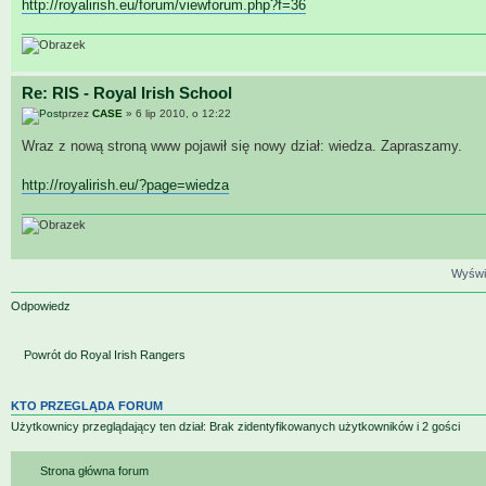
http://royalirish.eu/forum/viewforum.php?f=36
Re: RIS - Royal Irish School
przez
CASE
» 6 lip 2010, o 12:22
Wraz z nową stroną www pojawił się nowy dział: wiedza. Zapraszamy.
http://royalirish.eu/?page=wiedza
Wyświe
Odpowiedz
Powrót do Royal Irish Rangers
KTO PRZEGLĄDA FORUM
Użytkownicy przeglądający ten dział: Brak zidentyfikowanych użytkowników i 2 gości
Strona główna forum