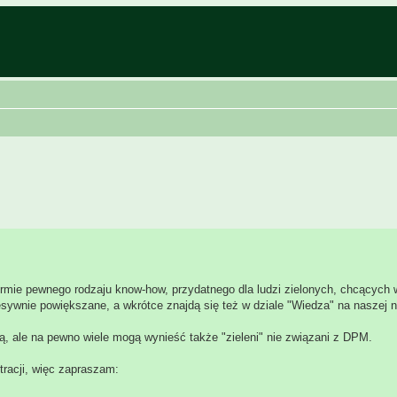
formie pewnego rodzaju know-how, przydatnego dla ludzi zielonych, chcących 
cesywnie powiększane, a wkrótce znajdą się też w dziale "Wiedza" na naszej 
, ale na pewno wiele mogą wynieść także "zieleni" nie związani z DPM.
tracji, więc zapraszam: