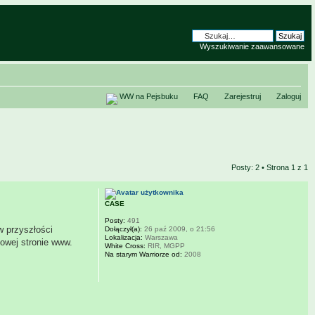
Wyszukiwanie zaawansowane
WW na Pejsbuku
FAQ
Zarejestruj
Zaloguj
Posty: 2 • Strona
1
z
1
CASE
Posty:
491
w przyszłości
Dołączył(a):
26 paź 2009, o 21:56
Lokalizacja:
Warszawa
nowej stronie www.
White Cross:
RIR, MGPP
Na starym Warriorze od:
2008