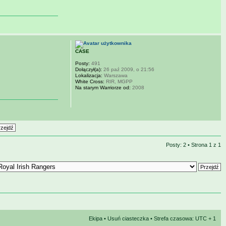
CASE
Posty:
491
Dołączył(a):
26 paź 2009, o 21:56
Lokalizacja:
Warszawa
White Cross:
RIR, MGPP
Na starym Warriorze od:
2008
Posty: 2 • Strona
1
z
1
Ekipa
•
Usuń ciasteczka
• Strefa czasowa: UTC + 1